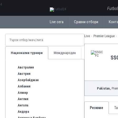
ΕλληνικάБългарски
Futbo
Live сега
Сравни отбори
Конт
Live
Premier League
Национални турнири
Международен
SS
Австралия
Австрия
Азербайджан
Албания
Pakistan,
Prem
Алжир
Англия
Ангола
Резюме
Та
Андора
Антигуа и Барбуда