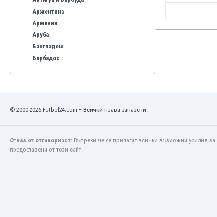
Аржентина
Армения
Аруба
Бангладеш
Барбадос
Бахрейн
Беларус
Белгия
Бенілюкс
© 2000-2026 Futbol24.com – Всички права запазени.
Бермуда
Боливия
Бонер
Отказ от отговорност:
Въпреки че се прилагат всички възможни усилия за 
предоставени от този сайт.
Босна и Херцеговина
Ботсвана
Бразилия
Бруней
Буркина Фасо
Бурунди