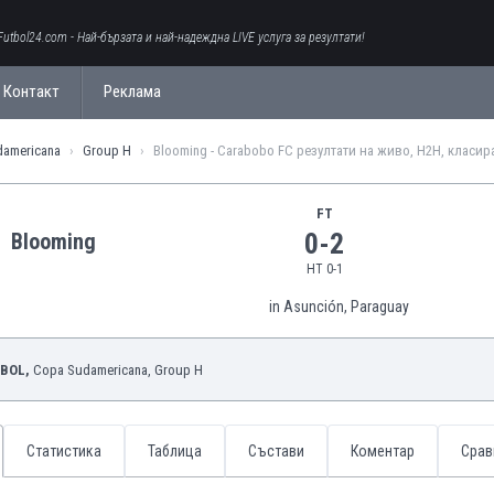
Futbol24.com - Най-бързата и най-надеждна LIVE услуга за резултати!
Контакт
Реклама
americana
Group H
Blooming - Carabobo FC резултати на живо, H2H, класир
FT
0-2
Blooming
HT 0-1
in Asunción, Paraguay
BOL,
Copa Sudamericana
, Group H
Статистика
Таблица
Състави
Коментар
Срав