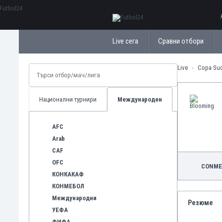
ΕλληνικάБългарски
Live сега
Сравни отбори
Live
Copa Sud
Национални турнири
Международен
AFC
Arab
CAF
OFC
CONME
КОНКАКАФ
КОНМЕБОЛ
Международни
Резюме
УЕФА
ФИФА