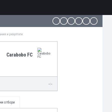
ания и резултати
Carabobo FC
--:--
ни отбори