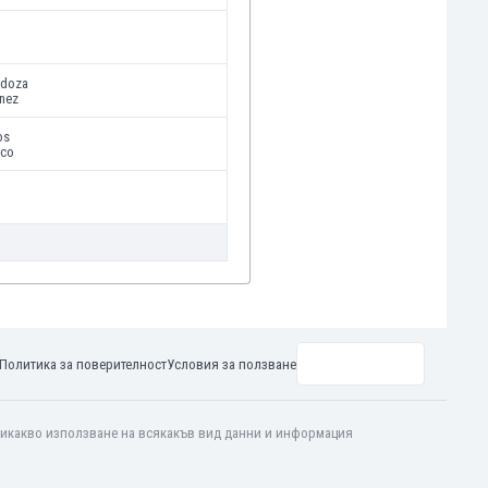
ndoza
ínez
os
zco
Политика за поверителност
Условия за ползване
 никакво използване на всякакъв вид данни и информация