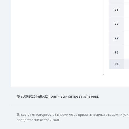
71'
77'
77'
90'
FT
© 2000-2026 Futbol24.com – Всички права запазени.
Отказ от отговорност:
Въпреки че се прилагат всички възможни усил
предоставени от този сайт.