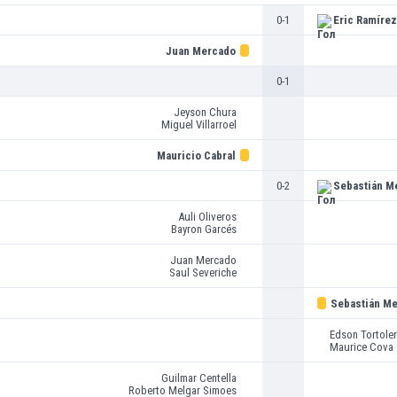
0-1
Eric Ramírez
Juan Mercado
0-1
Jeyson Chura
Miguel Villarroel
Mauricio Cabral
0-2
Sebastián M
Auli Oliveros
Bayron Garcés
Juan Mercado
Saul Severiche
Sebastián M
Edson Tortole
Maurice Cova
Guilmar Centella
Roberto Melgar Simoes