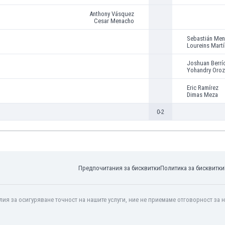
Anthony Vásquez
Cesar Menacho
Sebastián Me
Loureins Mart
Joshuan Berrí
Yohandry Oro
Eric Ramírez
Dimas Meza
0-2
Предпочитания за бисквитки
Политика за бисквитки
ия за осигуряване точност на нашите услуги, ние не приемаме отговорност за