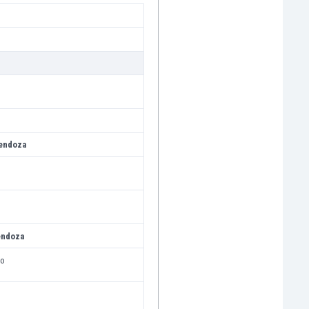
endoza
endoza
ro