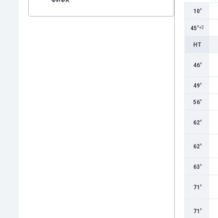
10'
45'
+3
HT
46'
49'
56'
62'
62'
63'
71'
71'