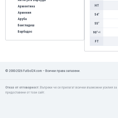
HT
Аржентина
Армения
54'
Аруба
55'
Бангладеш
Барбадос
90'
+4
Бахрейн
FT
Беларус
Белгия
Бенілюкс
Бермуда
Боливия
© 2000-2026 Futbol24.com – Всички права запазени.
Бонер
Босна и Херцеговина
Отказ от отговорност:
Въпреки че се прилагат всички възможни усилия за 
Ботсвана
предоставени от този сайт.
Бразилия
Бруней
Буркина Фасо
Бурунди