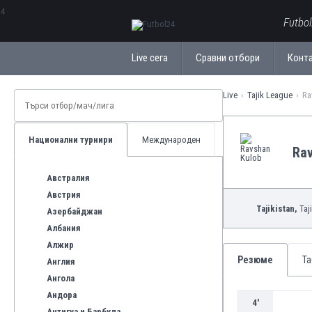
ΕλληνικάБългарски
Futbo
Live сега
Сравни отбори
Конт
Live
Tajik League
Ra
Национални турнири
Международен
Rav
Австралия
Австрия
Tajikistan,
Taj
Азербайджан
Албания
Алжир
Резюме
Та
Англия
Ангола
Андора
4'
Антигуа и Барбуда