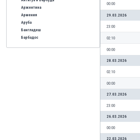
00:00
Аржентина
Армения
29.03.2026
Аруба
23:00
Бангладеш
Барбадос
02:10
Бахрейн
00:00
Беларус
Белгия
28.03.2026
Бенілюкс
02:10
Бермуда
Боливия
00:00
Бонер
27.03.2026
Босна и Херцеговина
Ботсвана
23:00
Бразилия
26.03.2026
Бруней
Буркина Фасо
00:00
Бурунди
22.03.2026