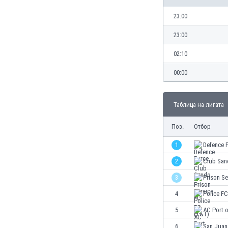
Бутан
България
23:00
Венецуела
23:00
Виетнам
Габон
02:10
Гамбия
00:00
Гана
Гватемала
Германия
Таблица на лигата
Гибралтар
Грузия
Поз.
Отбор
Гърция
1
Defence 
Дания
2
Club San
Доминиканска република
Египет
3
Prison Se
Еквадор
4
Police F
Ел Салвадор
5
AC Port o
Есватини
Естония
6
San Juan