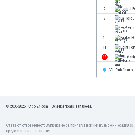
Етиопия
7
Central F
Замбия
8
La Horqu
Зимбабве
Израел
9
1976 FC 
Индия
10
Eagles F
Индонезия
11
Point For
Ирак
Иран
12
Caledoni
Ирландия
Исландия
CFU Club Champi
Испания
Италия
Йемен
Йордания
Казахстан
© 2000-2026 Futbol24.com – Всички права запазени.
Камбоджа
Камерун
Отказ от отговорност:
Въпреки че се прилагат всички възможни усилия за 
Канада
предоставени от този сайт.
Катар