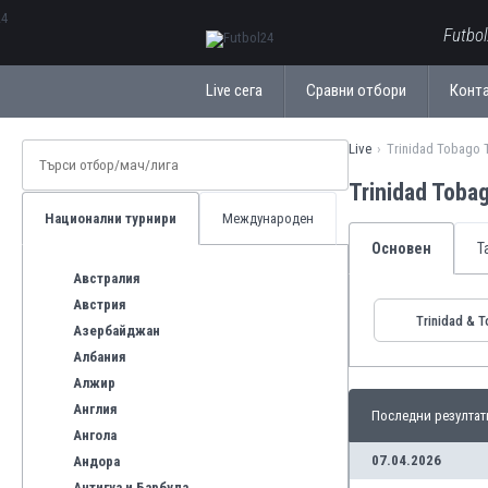
ΕλληνικάБългарски
Futbo
Live сега
Сравни отбори
Конт
Live
Trinidad Tobago 
Trinidad Toba
Национални турнири
Международен
Основен
Т
Австралия
Австрия
Trinidad & 
Азербайджан
Албания
Алжир
Англия
Последни резултат
Ангола
07.04.2026
Андора
Антигуа и Барбуда