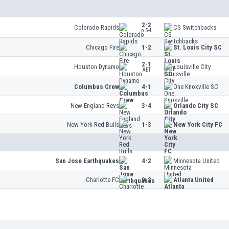
2-2
Colorado Rapids
CS Switchbacks
p.5-4
Chicago Fire
1-2
St. Louis City SC
2-1
Houston Dynamo
Louisville City
AET
Columbus Crew
4-1
One Knoxville SC
New England Revs
3-4
Orlando City SC
New York Red Bulls
1-3
New York City FC
San Jose Earthquakes
4-2
Minnesota United
Charlotte FC
0-2
Atlanta United