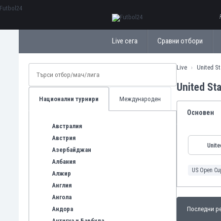
ΕλληνικάБългарски
Live сега
Сравни отбори
Live
United S
United St
Национални турнири
Международен
Основен
Австралия
Австрия
Unite
Азербайджан
Албания
US Open Cu
Алжир
Англия
Ангола
Андора
Последни ре
Антигуа и Барбуда