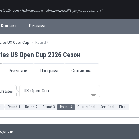
Futbol24.com - Най-бързата и най-надеждна LIVE услуга за резултати!
Контакт
Реклама
tates US Open Cup
Round 4
ates US Open Cup 2026 Сезон
Резултати
Програма
Статистика
US Open Cup
d States
p
Round 1
Round 2
Round 3
Round 4
Quarterfinal
Semifinal
Final
зултати