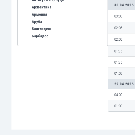
30.04.2026
Аржентина
Армения
03:00
Аруба
02:05
Бангладеш
Барбадос
02:05
Бахрейн
Беларус
01:35
Белгия
01:35
Бенілюкс
Бермуда
01:05
Боливия
29.04.2026
Бонер
Босна и Херцеговина
04:00
Ботсвана
01:00
Бразилия
Бруней
Буркина Фасо
Бурунди