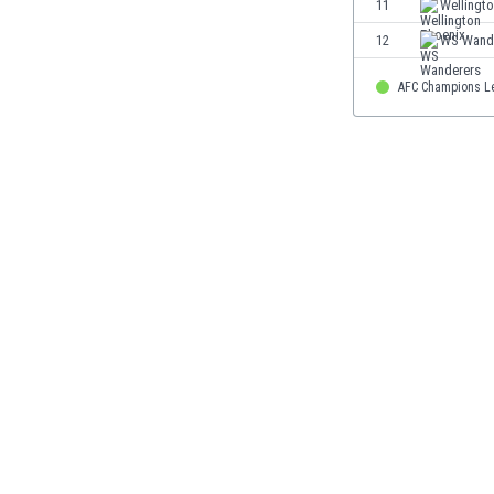
11
Wellingt
Етиопия
12
WS Wand
Замбия
Зимбабве
AFC Champions L
Израел
Индия
Индонезия
Ирак
Иран
Ирландия
Исландия
Испания
Италия
Йемен
Йордания
Казахстан
Камбоджа
Камерун
Канада
Катар