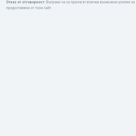
Отказ от отговорност:
Въпреки че се прилагат всички възможни усилия за 
Макао
предоставени от този сайт.
Малави
Малайзия
Мали
Малта
Мароко
Мартиника
Мексико
Мианмар
Мозамбик
Молдова
Монголия
Намибия
Нигерия
Нидерландия
Никарагуа
Нова Зеландия
Норвегия
Обединени Арабски Емирства