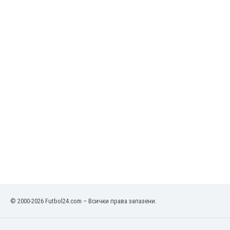
Кения
Кипър
Киргизстан
Китай
Китайско Тайпе
Колумбия
Косово
Коста Рика
Кот д'Ивоар
Кувейт
Кюрасао
Латвия
Либия
Ливан
Литва
Лихтенщайн
© 2000-2026 Futbol24.com – Всички права запазени.
Люксембург
Мавритания