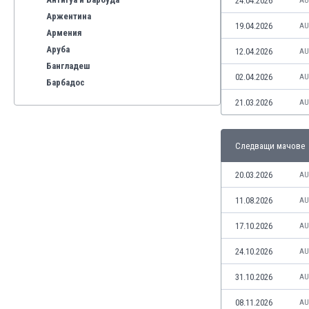
24.04.2026
AU
Аржентина
19.04.2026
AU
Армения
Аруба
12.04.2026
AU
Бангладеш
02.04.2026
AU
Барбадос
Бахрейн
21.03.2026
AU
Беларус
Белгия
Следващи мачове
Бенілюкс
Бермуда
20.03.2026
AU
Боливия
Бонер
11.08.2026
AU
Босна и Херцеговина
17.10.2026
AU
Ботсвана
Бразилия
24.10.2026
AU
Бруней
31.10.2026
AU
Буркина Фасо
Бурунди
08.11.2026
AU