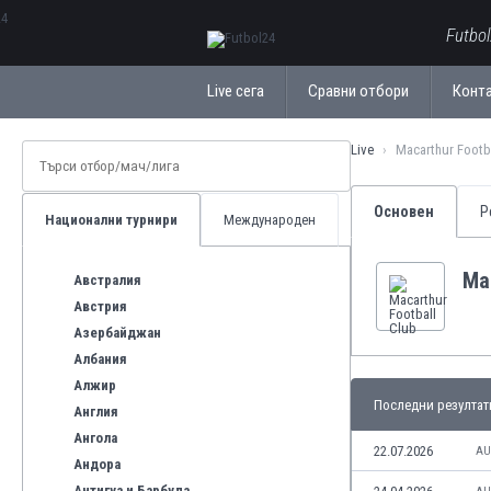
ΕλληνικάБългарски
Futbo
Live сега
Сравни отбори
Конт
Live
Macarthur Footb
Основен
Р
Национални турнири
Международен
Mac
Австралия
Австрия
Азербайджан
Албания
Алжир
Последни резултат
Англия
Ангола
22.07.2026
AU
Андора
Антигуа и Барбуда