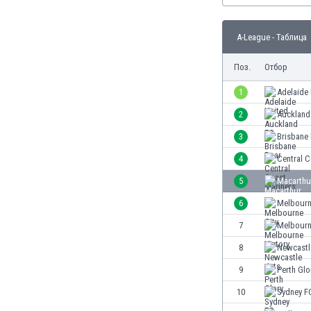
Бутан
България
A-League - Таблица
Венецуела
Виетнам
Поз.
Отбор
Габон
Гамбия
1
Adelaide
Гана
2
Auckland
Гватемала
3
Brisbane
Германия
Гибралтар
4
Central C
Грузия
5
Macarthu
Гърция
6
Melbourn
Дания
Доминиканска република
7
Melbourn
Египет
8
Newcastl
Еквадор
9
Perth Glo
Ел Салвадор
Есватини
10
Sydney F
Естония