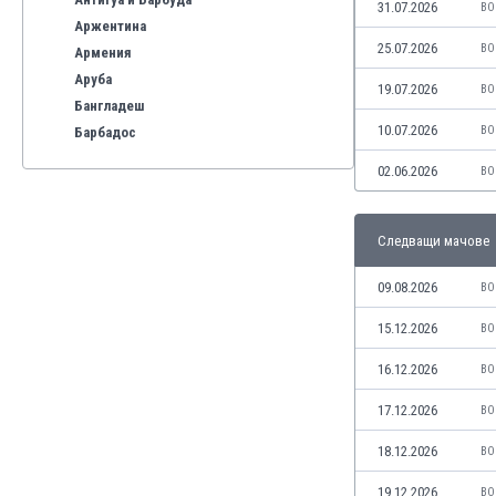
31.07.2026
BO
Аржентина
25.07.2026
BO
Армения
Аруба
19.07.2026
BO
Бангладеш
10.07.2026
BO
Барбадос
Бахрейн
02.06.2026
BO
Беларус
Белгия
Бенілюкс
Следващи мачове
Бермуда
09.08.2026
BO
Боливия
Бонер
15.12.2026
BO
Босна и Херцеговина
16.12.2026
BO
Ботсвана
Бразилия
17.12.2026
BO
Бруней
Буркина Фасо
18.12.2026
BO
Бурунди
19.12.2026
BO