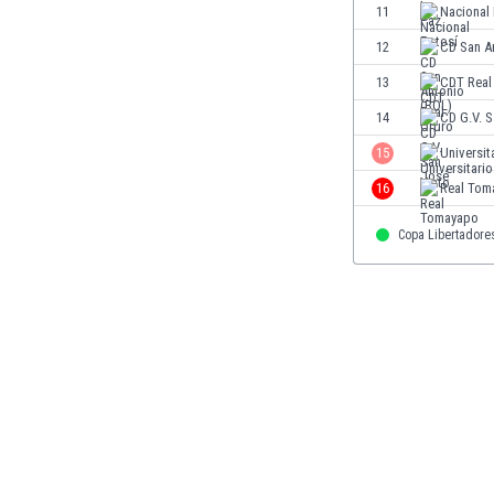
11
Nacional
Етиопия
Замбия
12
CD San A
Зимбабве
13
CDT Real
Израел
14
CD G.V. 
Индия
Индонезия
15
Universit
Ирак
16
Real Tom
Иран
Ирландия
Copa Libertadore
Исландия
Испания
Италия
Йемен
Йордания
Казахстан
Камбоджа
Камерун
Канада
Катар