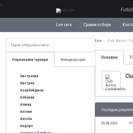
ΕλληνικάБългарски
Futbo
Live сега
Сравни отбори
Конт
Live
Club Aurora Co
Основен
Р
Национални турнири
Международен
Cl
Австралия
Австрия
Азербайджан
Албания
Алжир
Последни резултат
Англия
Ангола
05.08.2026
BO
Андора
Антигуа и Барбуда