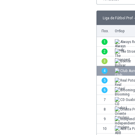
Бутан
България
Венецуела
Liga de Fútbol Prof 
Виетнам
Поз.
Отбор
Габон
Гамбия
1
Always R
Гана
2
The Stro
Гватемала
Германия
3
Bolívar
Гибралтар
4
Club Aur
Грузия
5
Real Poto
Гърция
Дания
6
Blooming
Доминиканска република
7
CD Guabi
Египет
8
Oriente P
Еквадор
Ел Салвадор
9
Independi
Есватини
10
ABB La P
Естония