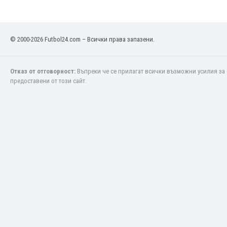
Макао
Малави
Малайзия
© 2000-2026 Futbol24.com – Всички права запазени.
Мали
Малта
Мароко
Отказ от отговорност:
Въпреки че се прилагат всички възможни усилия за 
Мартиника
предоставени от този сайт.
Мексико
Мианмар
Мозамбик
Молдова
Монголия
Намибия
Нигерия
Нидерландия
Никарагуа
Нова Зеландия
Норвегия
Обединени Арабски Емирства