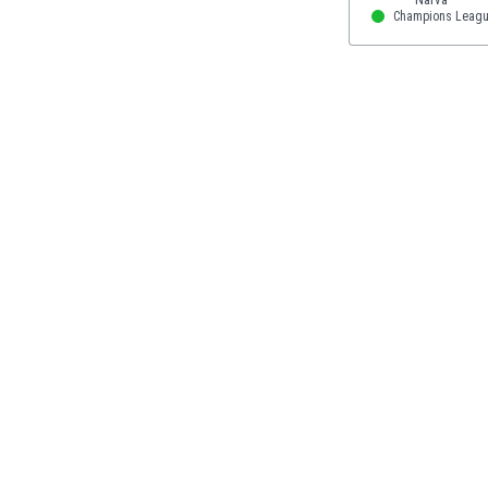
Етиопия
Champions Leag
Замбия
Зимбабве
Израел
Индия
Индонезия
Ирак
Иран
Ирландия
Исландия
Испания
Италия
Йемен
Йордания
Казахстан
Камбоджа
Камерун
Канада
Катар