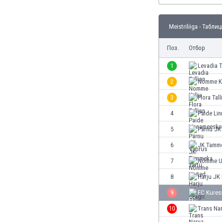
Бутан
България
Meistriliiga - Таблиц
Венецуела
Виетнам
Поз.
Отбор
Габон
Гамбия
1
Levadia T
Гана
2
Nomme K
Гватемала
3
Flora Tall
Германия
Гибралтар
4
Paide Li
Грузия
5
Pärnu JK
Гърция
6
JK Tamme
Дания
Доминиканска република
7
Nõmme U
Египет
8
Harju JK 
Еквадор
9
FC Kures
Ел Салвадор
Есватини
10
Trans Na
Естония