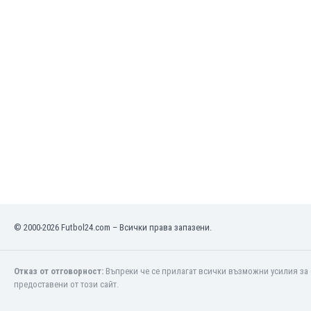
Кения
Кипър
Киргизстан
Китай
Китайско Тайпе
Колумбия
Косово
Коста Рика
Кот д'Ивоар
Кувейт
Кюрасао
Латвия
Либия
© 2000-2026 Futbol24.com – Всички права запазени.
Ливан
Литва
Лихтенщайн
Отказ от отговорност:
Въпреки че се прилагат всички възможни усилия за 
Люксембург
предоставени от този сайт.
Мавритания