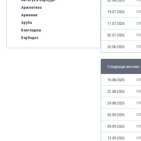
02.08.2026
ES
Аржентина
19.07.2026
ES
Армения
Аруба
11.07.2026
ES
Бангладеш
02.07.2026
ES
Барбадос
Бахрейн
26.06.2026
ES
Беларус
Белгия
Следващи мачове
Бенілюкс
Бермуда
16.08.2026
ES
Боливия
Бонер
22.08.2026
ES
Босна и Херцеговина
29.08.2026
ES
Ботсвана
Бразилия
05.09.2026
ES
Бруней
09.09.2026
ES
Буркина Фасо
Бурунди
13.09.2026
ES