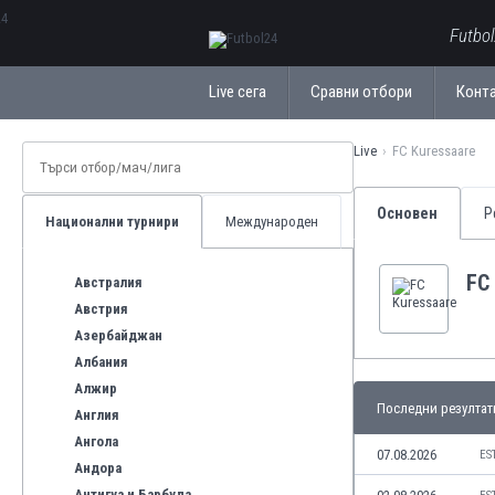
ΕλληνικάБългарски
Futbo
Live сега
Сравни отбори
Конт
Live
FC Kuressaare
Основен
Р
Национални турнири
Международен
FC
Австралия
Австрия
Азербайджан
Албания
Алжир
Последни резултат
Англия
Ангола
07.08.2026
ES
Андора
Антигуа и Барбуда