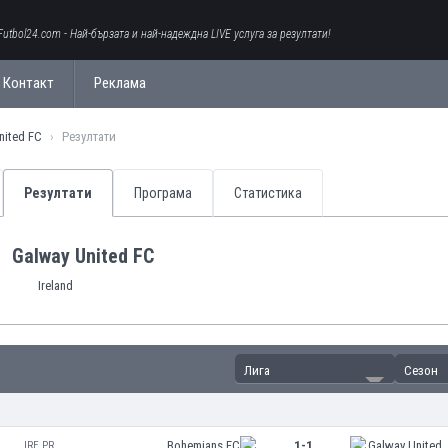
Futbol24.com - Най-бързата и най-надеждна LIVE услуга за резултати!
Контакт
Реклама
nited FC
Резултати
Резултати
Програма
Статистика
Galway United FC
Ireland
Лига
Сезон
Bohemians FC
1-1
Galway United
IRE PR