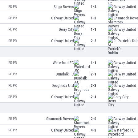
Sligo Rovers
1-4
Galway United
IRE PR
Galway United
1-3
Shamrock Rove
IRE PR
Derry City
1-1
Galway United
IRE PR
Galway United
2-2
St Patrick's Dub
IRE PR
Waterford FC
1-1
Galway United
IRE PR
Dundalk FC
2-1
Galway United
IRE PR
Drogheda Utd
2-3
Galway United
IRE PR
Galway United
2-1
Derry City
IRE PR
Shamrock Rovers
2-0
Galway United
IRE PR
Galway United
4-3
Waterford FC
IRE PR