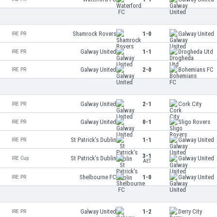
Shamrock Rovers
1-0
Galway United
IRE PR
Galway United
1-1
Drogheda Utd
IRE PR
Galway United
2-0
Bohemians FC
IRE PR
Galway United
2-1
Cork City
IRE PR
Galway United
0-1
Sligo Rovers
IRE PR
St Patrick's Dublin
1-1
Galway United
IRE PR
3-1
St Patrick's Dublin
Galway United
IRE Cup
AET
Shelbourne FC
1-0
Galway United
IRE PR
Galway United
1-2
Derry City
IRE PR