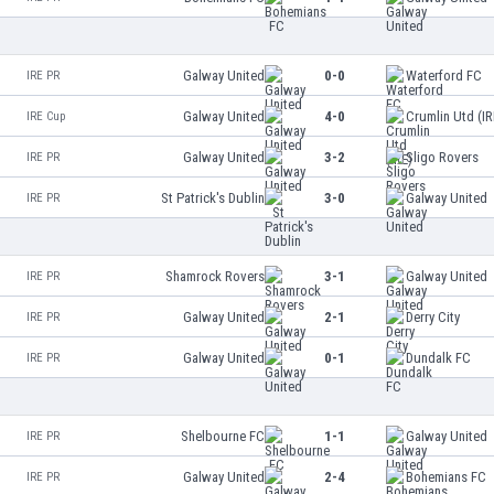
Galway United
0-0
Waterford FC
IRE PR
Galway United
4-0
Crumlin Utd (IR
IRE Cup
Galway United
3-2
Sligo Rovers
IRE PR
St Patrick's Dublin
3-0
Galway United
IRE PR
Shamrock Rovers
3-1
Galway United
IRE PR
Galway United
2-1
Derry City
IRE PR
Galway United
0-1
Dundalk FC
IRE PR
Shelbourne FC
1-1
Galway United
IRE PR
Galway United
2-4
Bohemians FC
IRE PR