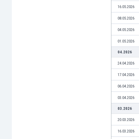
Бутан
16.05.2026
България
Венецуела
08.05.2026
Виетнам
04.05.2026
Габон
Гамбия
01.05.2026
Гана
04.2026
Гватемала
Германия
24.04.2026
Гибралтар
17.04.2026
Грузия
Гърция
06.04.2026
Дания
03.04.2026
Доминиканска република
Египет
03.2026
Еквадор
20.03.2026
Ел Салвадор
Есватини
16.03.2026
Естония