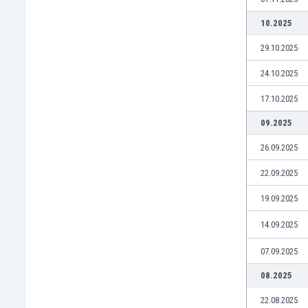
Кения
10.2025
Кипър
29.10.2025
Киргизстан
Китай
24.10.2025
Китайско Тайпе
Колумбия
17.10.2025
Косово
09.2025
Коста Рика
26.09.2025
Кот д'Ивоар
Кувейт
22.09.2025
Кюрасао
Латвия
19.09.2025
Либия
14.09.2025
Ливан
Литва
07.09.2025
Лихтенщайн
08.2025
Люксембург
Мавритания
22.08.2025