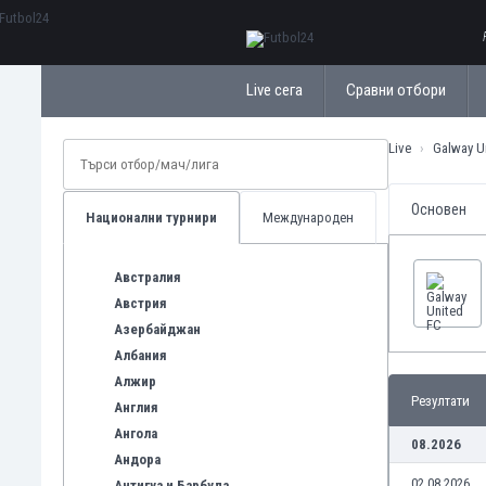
ΕλληνικάБългарски
Live сега
Сравни отбори
Live
Galway U
Основен
Национални турнири
Международен
Австралия
Австрия
Азербайджан
Албания
Алжир
Резултати
Англия
Ангола
08.2026
Андора
02.08.2026
Антигуа и Барбуда