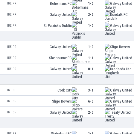
Bohemians FC
1-0
Galway United
IRE PR
Galway United
2-2
Dundalk FC
IRE PR
St Patrick's Dublin
1-0
Galway United
IRE PR
Galway United
1-0
Sligo Rovers
IRE PR
Shelbourne FC
1-1
Galway United
IRE PR
Galway United
0-1
Drogheda Utd
IRE PR
Cork City
3-1
Galway United
INT CF
Sligo Rovers
6-0
Galway United
INT CF
Galway United
2-0
Treaty United
INT CF
Waterford FC
1-1
Galway United
IRE PR