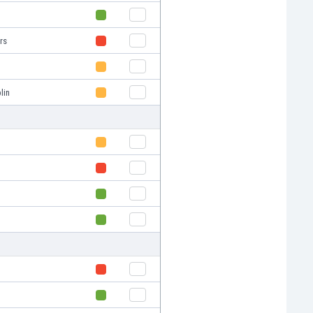
rs
lin