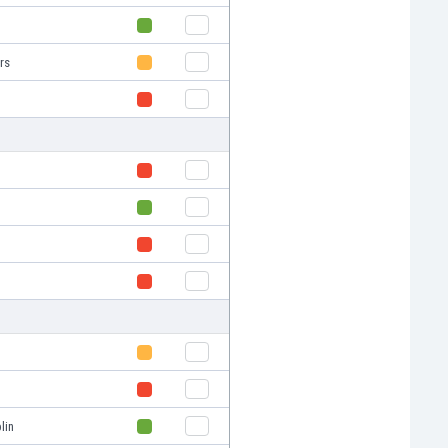
rs
lin