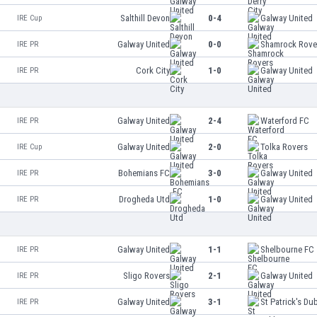
Salthill Devon
0-4
Galway United
IRE Cup
Galway United
0-0
Shamrock Rove
IRE PR
Cork City
1-0
Galway United
IRE PR
Galway United
2-4
Waterford FC
IRE PR
Galway United
2-0
Tolka Rovers
IRE Cup
Bohemians FC
3-0
Galway United
IRE PR
Drogheda Utd
1-0
Galway United
IRE PR
Galway United
1-1
Shelbourne FC
IRE PR
Sligo Rovers
2-1
Galway United
IRE PR
Galway United
3-1
St Patrick's Dub
IRE PR