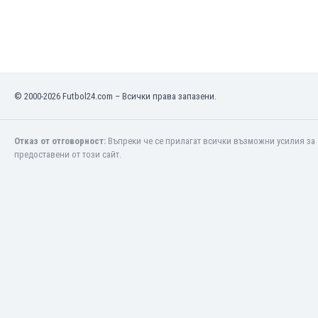
Кения
Кипър
Киргизстан
Китай
Китайско Тайпе
© 2000-2026 Futbol24.com – Всички права запазени.
Колумбия
Косово
Коста Рика
Отказ от отговорност:
Въпреки че се прилагат всички възможни усилия за 
Кот д'Ивоар
предоставени от този сайт.
Кувейт
Кюрасао
Латвия
Либия
Ливан
Литва
Лихтенщайн
Люксембург
Мавритания