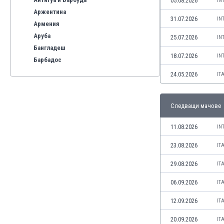
05.08.2026
IN
Аржентина
31.07.2026
IN
Армения
Аруба
25.07.2026
IN
Бангладеш
18.07.2026
IN
Барбадос
Бахрейн
24.05.2026
IT
Беларус
Белгия
Следващи мачове
Бенілюкс
Бермуда
11.08.2026
IN
Боливия
Бонер
23.08.2026
IT
Босна и Херцеговина
29.08.2026
IT
Ботсвана
Бразилия
06.09.2026
IT
Бруней
12.09.2026
IT
Буркина Фасо
Бурунди
20.09.2026
IT