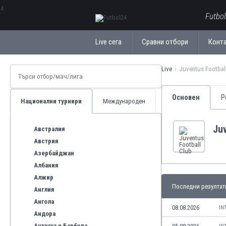
ΕλληνικάБългарски
Futbo
Live сега
Сравни отбори
Конт
Live
Juventus Footbal
Основен
Р
Национални турнири
Международен
Juv
Австралия
Австрия
Азербайджан
Албания
Алжир
Последни резултат
Англия
Ангола
08.08.2026
IN
Андора
Антигуа и Барбуда