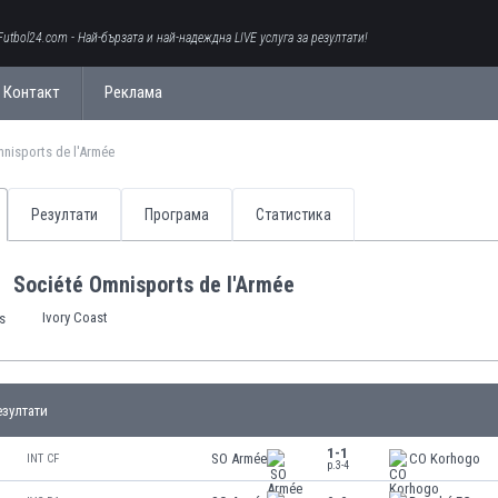
Futbol24.com - Най-бързата и най-надеждна LIVE услуга за резултати!
Контакт
Реклама
nisports de l'Armée
Резултати
Програма
Статистика
Société Omnisports de l'Armée
Ivory Coast
зултати
1-1
SO Armée
CO Korhogo
INT CF
p.3-4