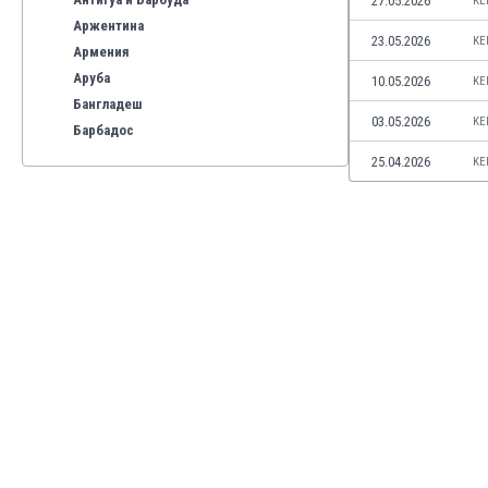
27.05.2026
KE
Аржентина
23.05.2026
KE
Армения
Аруба
10.05.2026
KE
Бангладеш
03.05.2026
KE
Барбадос
Бахрейн
25.04.2026
KE
Беларус
Белгия
Бенілюкс
Бермуда
Боливия
Бонер
Босна и Херцеговина
Ботсвана
Бразилия
Бруней
Буркина Фасо
Бурунди