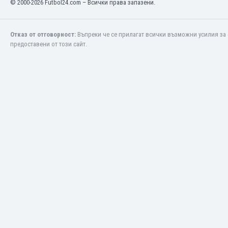
© 2000-2026 Futbol24.com – Всички права запазени.
Етиопия
Замбия
Зимбабве
Отказ от отговорност:
Въпреки че се прилагат всички възможни усилия за 
предоставени от този сайт.
Израел
Индия
Индонезия
Ирак
Иран
Ирландия
Исландия
Испания
Италия
Йемен
Йордания
Казахстан
Камбоджа
Камерун
Канада
Катар