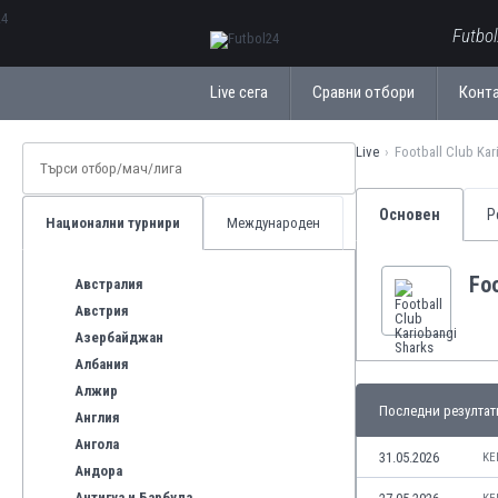
ΕλληνικάБългарски
Futbo
Live сега
Сравни отбори
Конт
Live
Football Club Kar
Основен
Р
Национални турнири
Международен
Foo
Австралия
Австрия
Азербайджан
Албания
Алжир
Последни резултат
Англия
Ангола
31.05.2026
KE
Андора
Антигуа и Барбуда