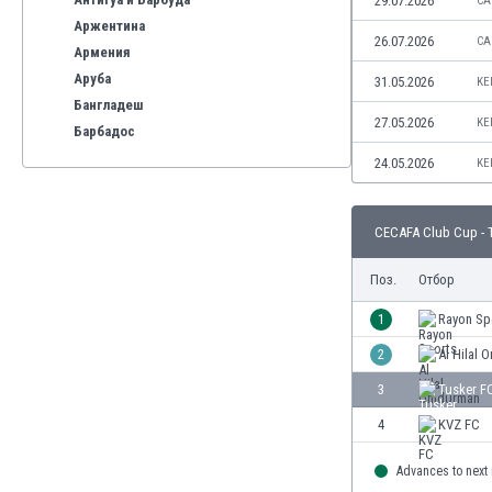
29.07.2026
CA
Аржентина
26.07.2026
CA
Армения
Аруба
31.05.2026
KE
Бангладеш
27.05.2026
KE
Барбадос
Бахрейн
24.05.2026
KE
Беларус
Белгия
CECAFA Club Cup - 
Бенілюкс
Бермуда
Поз.
Отбор
Боливия
Бонер
1
Rayon Sp
Босна и Херцеговина
2
Al Hilal
Ботсвана
3
Tusker F
Бразилия
Бруней
4
KVZ FC
Буркина Фасо
Advances to next
Бурунди