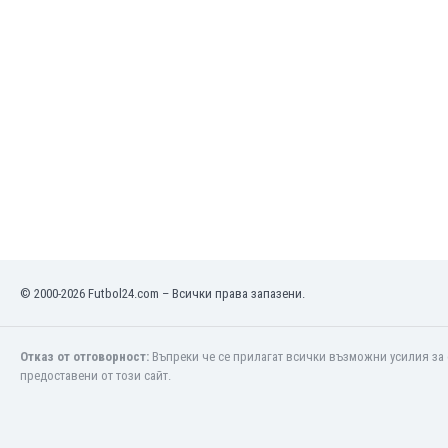
Етиопия
Замбия
Зимбабве
Израел
Индия
Индонезия
Ирак
Иран
Ирландия
Исландия
Испания
Италия
© 2000-2026 Futbol24.com – Всички права запазени.
Йемен
Йордания
Казахстан
Отказ от отговорност:
Въпреки че се прилагат всички възможни усилия за 
Камбоджа
предоставени от този сайт.
Камерун
Канада
Катар