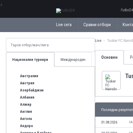
ΕλληνικάБългарски
Futbol24
Live сега
Сравни отбори
Конт
Live
Tusker FC Nairo
Основен
Р
Национални турнири
Международен
Tus
Австралия
Австрия
Азербайджан
Албания
Алжир
Последни резултат
Англия
Ангола
01.08.2026
CA
Андора
Антигуа и Барбуда