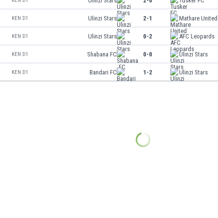
Ulinzi Stars
2-0
Tusker FC
KEN D1
Ulinzi Stars
2-1
Mathare United
KEN D1
Ulinzi Stars
0-2
AFC Leopards
KEN D1
Shabana FC
0-0
Ulinzi Stars
KEN D1
Bandari FC
1-2
Ulinzi Stars
KEN D1