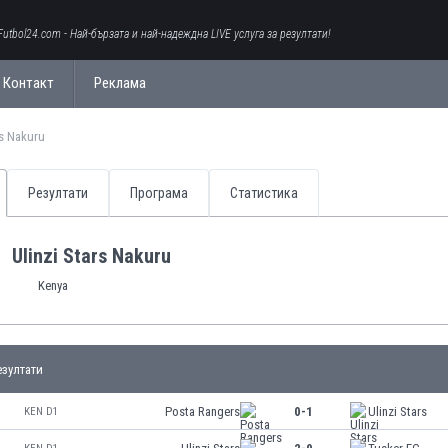
Futbol24.com - Най-бързата и най-надеждна LIVE услуга за резултати!
Контакт
Реклама
rs Nakuru
Резултати
Програма
Статистика
Ulinzi Stars Nakuru
Kenya
зултати
Posta Rangers
0-1
Ulinzi Stars
KEN D1