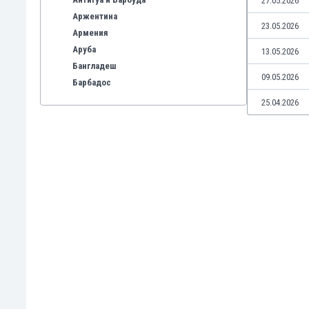
27.05.2026
Аржентина
23.05.2026
Армения
Аруба
13.05.2026
Бангладеш
09.05.2026
Барбадос
Бахрейн
25.04.2026
Беларус
Белгия
Бенілюкс
Бермуда
Боливия
Бонер
Босна и Херцеговина
Ботсвана
Бразилия
Бруней
Буркина Фасо
Бурунди