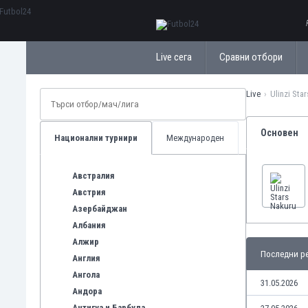
ΕλληνικάБългарски
Live сега
Сравни отбори
Live
Ulinzi Sta
Основен
Национални турнири
Международен
Австралия
Австрия
Азербайджан
Албания
Алжир
Последни ре
Англия
Ангола
31.05.2026
Андора
Антигуа и Барбуда