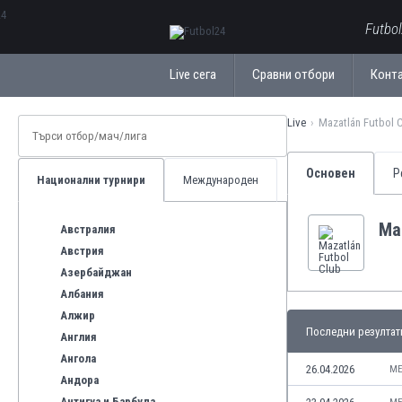
ΕλληνικάБългарски
Futbo
Live сега
Сравни отбори
Конт
Live
Mazatlán Futbol 
Основен
Р
Национални турнири
Международен
Ma
Австралия
Австрия
Азербайджан
Албания
Алжир
Последни резултат
Англия
Ангола
26.04.2026
ME
Андора
Антигуа и Барбуда