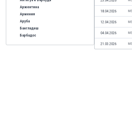
23.04.2026
ME
Аржентина
18.04.2026
ME
Армения
Аруба
12.04.2026
ME
Бангладеш
04.04.2026
ME
Барбадос
Бахрейн
21.03.2026
ME
Беларус
Белгия
Бенілюкс
Бермуда
Боливия
Бонер
Босна и Херцеговина
Ботсвана
Бразилия
Бруней
Буркина Фасо
Бурунди