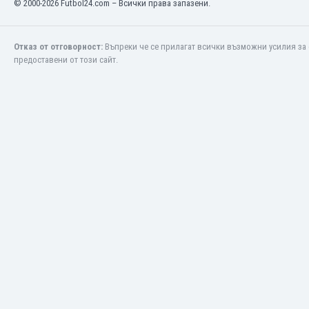
© 2000-2026 Futbol24.com – Всички права запазени.
Етиопия
Замбия
Зимбабве
Отказ от отговорност:
Въпреки че се прилагат всички възможни усилия за 
предоставени от този сайт.
Израел
Индия
Индонезия
Ирак
Иран
Ирландия
Исландия
Испания
Италия
Йемен
Йордания
Казахстан
Камбоджа
Камерун
Канада
Катар