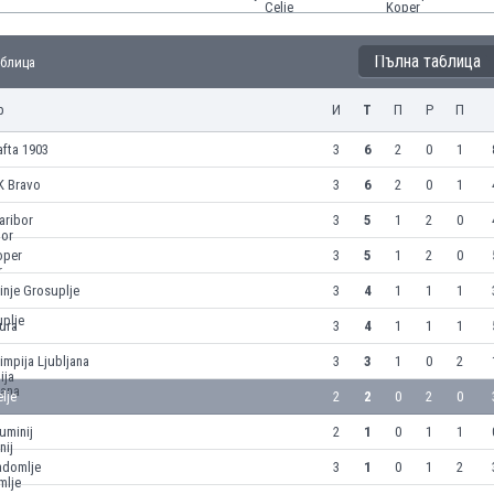
Пълна таблица
Таблица
р
И
Т
П
Р
П
fta 1903
3
6
2
0
1
K Bravo
3
6
2
0
1
aribor
3
5
1
2
0
oper
3
5
1
2
0
inje Grosuplje
3
4
1
1
1
ura
3
4
1
1
1
impija Ljubljana
3
3
1
0
2
lje
2
2
0
2
0
uminij
2
1
0
1
1
adomlje
3
1
0
1
2