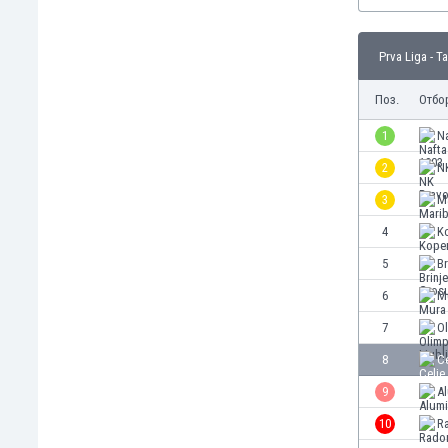
Бутан
България
Венецуела
Prva Liga - 
Виетнам
Поз.
Отбо
Габон
Гамбия
1
Na
Гана
2
N
Гватемала
Германия
3
M
Гибралтар
4
K
Грузия
5
Br
Гърция
Дания
6
M
Доминиканска република
7
Ol
Египет
8
Ce
Еквадор
Ел Салвадор
9
Al
Есватини
10
R
Естония