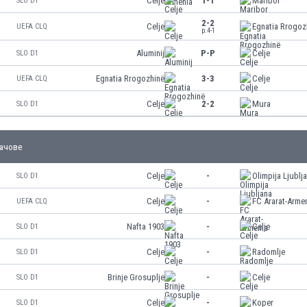
Celje
1-1
Maribor
SLO D1
2-2
Celje
Egnatia Rrogoz
UEFA CLQ
p.4-1
Aluminij
P-P
Celje
SLO D1
Egnatia Rrogozhinë
3-3
Celje
UEFA CLQ
Celje
2-2
Mura
SLO D1
ачове
Celje
-
Olimpija Ljublj
SLO D1
Celje
-
FC Ararat-Arme
UEFA CLQ
Nafta 1903
-
Celje
SLO D1
Celje
-
Radomlje
SLO D1
Brinje Grosuplje
-
Celje
SLO D1
Celje
-
Koper
SLO D1