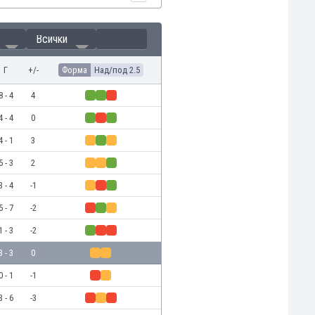
Всички
Г
+/-
Форма
Над/под 2.5
8 - 4
4
4 - 4
0
4 - 1
3
5 - 3
2
3 - 4
-1
5 - 7
-2
1 - 3
-2
3 - 3
0
0 - 1
-1
3 - 6
-3