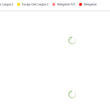
s League 2
Europa Conf League 2
Relegation P/O
Relegation