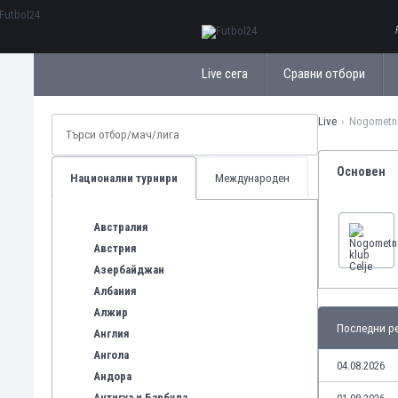
ΕλληνικάБългарски
Live сега
Сравни отбори
Live
Nogometni
Основен
Национални турнири
Международен
Австралия
Австрия
Азербайджан
Албания
Алжир
Последни ре
Англия
Ангола
04.08.2026
Андора
Антигуа и Барбуда