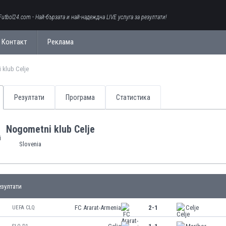
Futbol24.com - Най-бързата и най-надеждна LIVE услуга за резултати!
Контакт
Реклама
 klub Celje
Резултати
Програма
Статистика
Nogometni klub Celje
Slovenia
зултати
FC Ararat-Armenia
2-1
Celje
UEFA CLQ