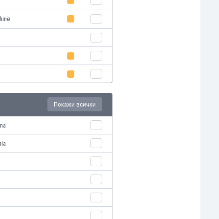
hinë
Покажи всички
ana
nia