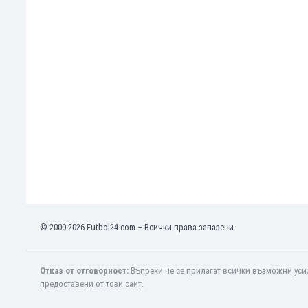
Кения
Кипър
Киргизстан
Китай
Китайско Тайпе
Колумбия
Косово
Коста Рика
Кот д'Ивоар
Кувейт
Кюрасао
Латвия
Либия
© 2000-2026 Futbol24.com – Всички права запазени.
Ливан
Литва
Лихтенщайн
Отказ от отговорност:
Въпреки че се прилагат всички възможни усил
Люксембург
предоставени от този сайт.
Мавритания