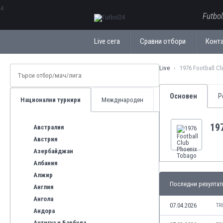
ΕλληνικάБългарски
Futbo
Live сега
Сравни отбори
Конт
Live
1976 Football C
Основен
Р
Национални турнири
Международен
19
Австралия
Австрия
Азербайджан
Албания
Алжир
Последни резултат
Англия
Ангола
07.04.2026
TR
Андора
Антигуа и Барбуда