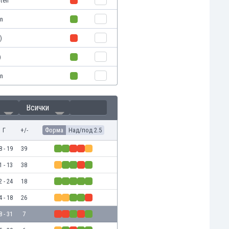
oteh
in
)
)
in
Всички
Г
+/-
Форма
Над/под 2.5
8 - 19
39
1 - 13
38
2 - 24
18
4 - 18
26
8 - 31
7