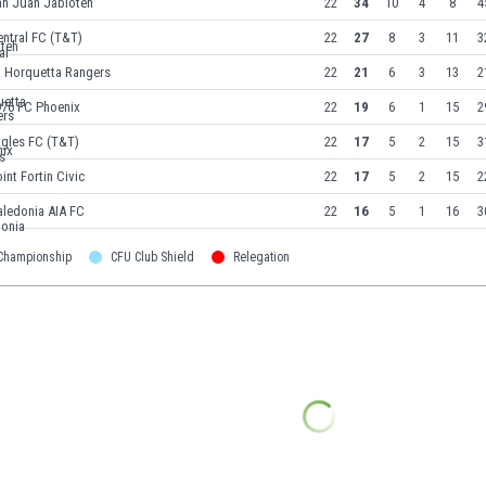
an Juan Jabloteh
22
34
10
4
8
4
ntral FC (T&T)
22
27
8
3
11
3
a Horquetta Rangers
22
21
6
3
13
2
976 FC Phoenix
22
19
6
1
15
2
agles FC (T&T)
22
17
5
2
15
3
int Fortin Civic
22
17
5
2
15
2
aledonia AIA FC
22
16
5
1
16
3
 Championship
CFU Club Shield
Relegation