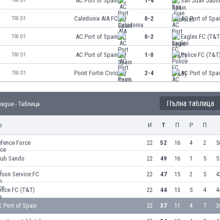
AC Port of Spain
1-4
San Juan Jabl
TRI D1
Caledonia AIA FC
0-2
AC Port of Spa
TRI D1
AC Port of Spain
0-2
Eagles FC (T&T
TRI D1
AC Port of Spain
1-0
Police FC (T&T
TRI D1
Point Fortin Civic
2-4
AC Port of Spa
TRI D1
Пълна таблица
eague - Таблица
р
И
Т
П
Р
П
efence Force
22
52
16
4
2
5
lub Sando
22
49
16
1
5
5
ison Service FC
22
47
15
2
5
4
lice FC (T&T)
22
44
13
5
4
4
 Port of Spain
22
37
11
4
7
3