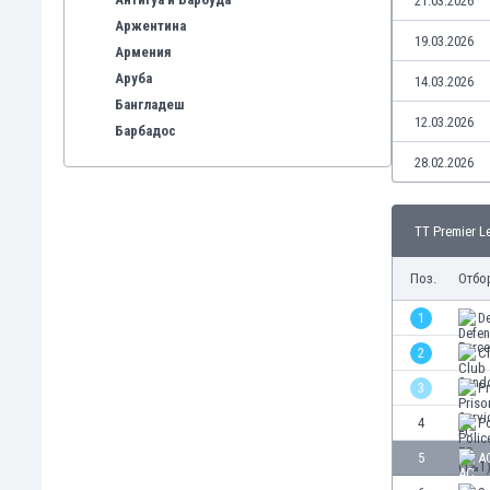
21.03.2026
Аржентина
19.03.2026
Армения
Аруба
14.03.2026
Бангладеш
12.03.2026
Барбадос
Бахрейн
28.02.2026
Беларус
Белгия
TT Premier L
Бенілюкс
Бермуда
Поз.
Отбо
Боливия
Бонер
1
D
Босна и Херцеговина
2
C
Ботсвана
3
Pr
Бразилия
Бруней
4
Po
Буркина Фасо
5
AC
Бурунди