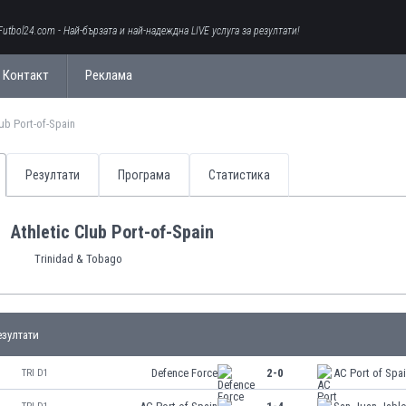
Futbol24.com - Най-бързата и най-надеждна LIVE услуга за резултати!
Контакт
Реклама
Club Port-of-Spain
Резултати
Програма
Статистика
Ath­let­ic Club Port-of-Spain
Trinidad & Tobago
зултати
Defence Force
2-0
AC Port of Spa
TRI D1