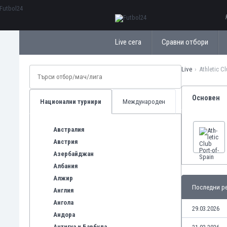
ΕλληνικάБългарски
Live сега
Сравни отбори
Live
Ath­let­ic 
Основен
Национални турнири
Международен
Австралия
Австрия
Азербайджан
Албания
Алжир
Последни ре
Англия
Ангола
29.03.2026
Андора
Антигуа и Барбуда