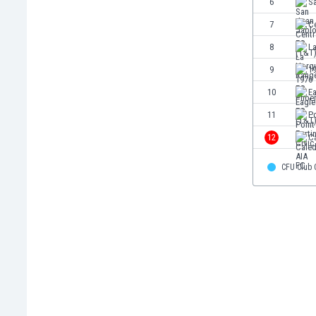
6
S
Бутан
България
7
Ce
Венецуела
8
L
Виетнам
9
1
Габон
Гамбия
10
E
Гана
11
Po
Гватемала
12
C
Германия
Гибралтар
CFU Club
Грузия
Гърция
Дания
Доминиканска република
Египет
Еквадор
Ел Салвадор
Есватини
Естония