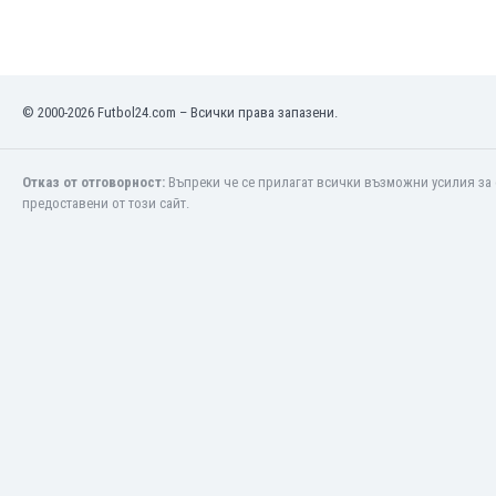
Кения
Кипър
Киргизстан
Китай
© 2000-2026 Futbol24.com – Всички права запазени.
Китайско Тайпе
Колумбия
Отказ от отговорност:
Въпреки че се прилагат всички възможни усилия за 
Косово
предоставени от този сайт.
Коста Рика
Кот д'Ивоар
Кувейт
Кюрасао
Латвия
Либия
Ливан
Литва
Лихтенщайн
Люксембург
Мавритания