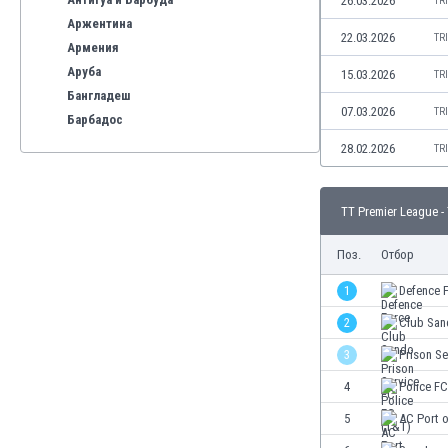
26.03.2026
TR
Аржентина
22.03.2026
TR
Армения
Аруба
15.03.2026
TR
Бангладеш
07.03.2026
TR
Барбадос
Бахрейн
28.02.2026
TR
Беларус
Белгия
TT Premier League -
Бенілюкс
Бермуда
Поз.
Отбор
Боливия
Бонер
1
Defence 
Босна и Херцеговина
2
Club San
Ботсвана
3
Prison Se
Бразилия
Бруней
4
Police F
Буркина Фасо
5
AC Port o
Бурунди