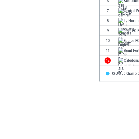
6
San Juan
Бутан
България
7
Central F
Венецуела
8
La Horqu
Виетнам
9
1976 FC 
Габон
Гамбия
10
Eagles F
Гана
11
Point For
Гватемала
12
Caledoni
Германия
Гибралтар
CFU Club Champi
Грузия
Гърция
Дания
Доминиканска република
Египет
Еквадор
Ел Салвадор
Есватини
Естония