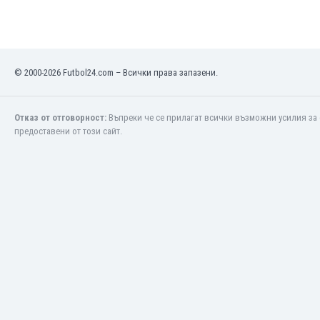
Кения
Кипър
Киргизстан
Китай
© 2000-2026 Futbol24.com – Всички права запазени.
Китайско Тайпе
Колумбия
Отказ от отговорност:
Въпреки че се прилагат всички възможни усилия за 
Косово
предоставени от този сайт.
Коста Рика
Кот д'Ивоар
Кувейт
Кюрасао
Латвия
Либия
Ливан
Литва
Лихтенщайн
Люксембург
Мавритания