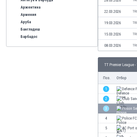
28.03.2026
TR
Аржентина
22.03.2026
TR
Армения
Аруба
19.03.2026
TR
Бангладеш
15.03.2026
TR
Барбадос
Бахрейн
08.03.2026
TR
Беларус
Белгия
TT Premier League -
Бенілюкс
Бермуда
Поз.
Отбор
Боливия
Бонер
1
Defence 
Босна и Херцеговина
2
Club San
Ботсвана
3
Prison Se
Бразилия
Бруней
4
Police F
Буркина Фасо
5
AC Port o
Бурунди