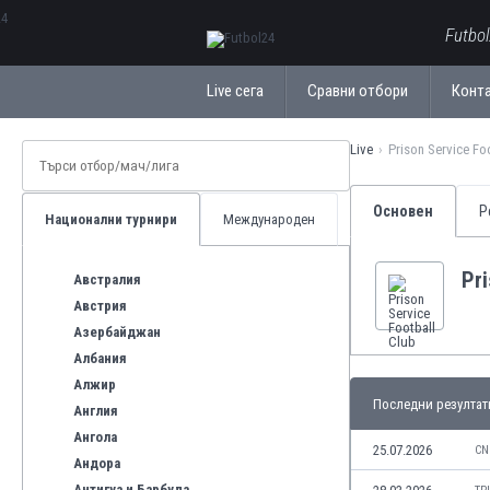
ΕλληνικάБългарски
Futbo
Live сега
Сравни отбори
Конт
Live
Prison Service Fo
Основен
Р
Национални турнири
Международен
Pri
Австралия
Австрия
Азербайджан
Албания
Алжир
Последни резултат
Англия
Ангола
25.07.2026
CN
Андора
Антигуа и Барбуда