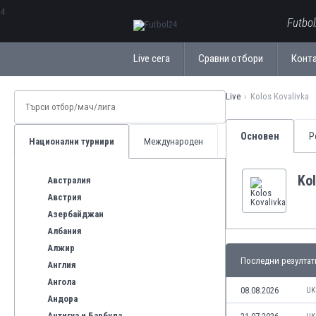
ΕλληνικάБългарски
Futbo
Live сега
Сравни отбори
Конт
Live
Kolos Kovalivka
Основен
Р
Национални турнири
Международен
Kol
Австралия
Австрия
Азербайджан
Албания
Алжир
Последни резултат
Англия
Ангола
08.08.2026
UK
Андора
Антигуа и Барбуда