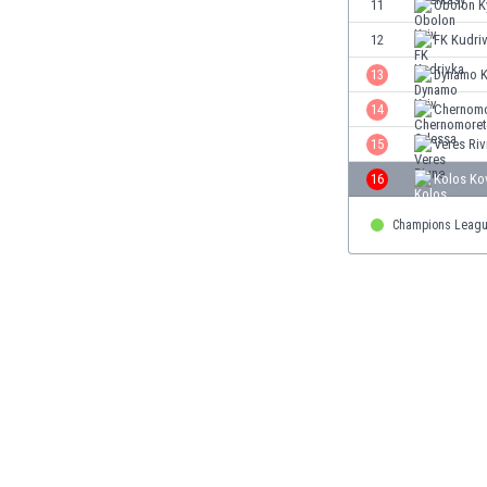
11
Obolon K
Етиопия
12
FK Kudri
Замбия
Зимбабве
13
Dynamo K
Израел
14
Chernomo
Индия
15
Veres Ri
Индонезия
Ирак
16
Kolos Ko
Иран
Ирландия
Champions Leagu
Исландия
Испания
Италия
Йемен
Йордания
Казахстан
Камбоджа
Камерун
Канада
Катар