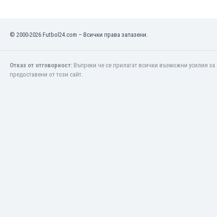
Макао
Малави
Малайзия
© 2000-2026 Futbol24.com – Всички права запазени.
Мали
Малта
Мароко
Отказ от отговорност:
Въпреки че се прилагат всички възможни усилия за 
Мартиника
предоставени от този сайт.
Мексико
Мианмар
Мозамбик
Молдова
Монголия
Намибия
Нигерия
Нидерландия
Никарагуа
Нова Зеландия
Норвегия
Обединени Арабски Емирства