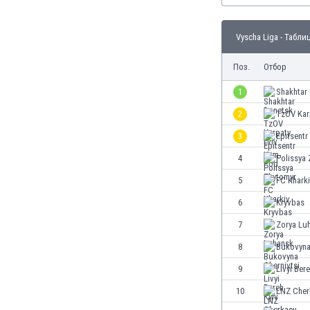
Бутан
България
Vyscha Liga - Табли
Венецуела
Виетнам
Поз.
Отбор
Габон
Гамбия
1
Shakhtar
Гана
2
TzOV Kar
Гватемала
3
Epitsent
Германия
Гибралтар
4
Polissya
Грузия
5
FC Khark
Гърция
6
Kryvbas
Дания
Доминиканска република
7
Zorya Lu
Египет
8
Bukovyna
Еквадор
9
Livyi Ber
Ел Салвадор
Есватини
10
LNZ Cher
Естония