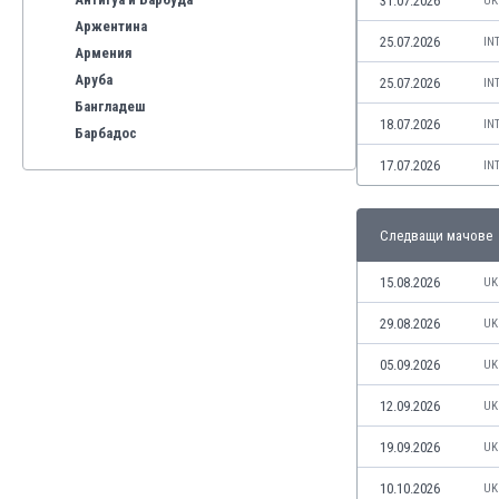
31.07.2026
UK
Аржентина
25.07.2026
IN
Армения
Аруба
25.07.2026
IN
Бангладеш
18.07.2026
IN
Барбадос
Бахрейн
17.07.2026
IN
Беларус
Белгия
Следващи мачове
Бенілюкс
Бермуда
15.08.2026
UK
Боливия
Бонер
29.08.2026
UK
Босна и Херцеговина
05.09.2026
UK
Ботсвана
Бразилия
12.09.2026
UK
Бруней
19.09.2026
UK
Буркина Фасо
Бурунди
10.10.2026
UK