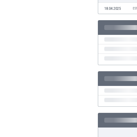
Етиопия
18.04.2025
ES
Замбия
Зимбабве
Израел
Индия
Индонезия
Ирак
Иран
Ирландия
Исландия
Испания
Италия
Йемен
Йордания
Казахстан
Камбоджа
Камерун
Канада
Катар