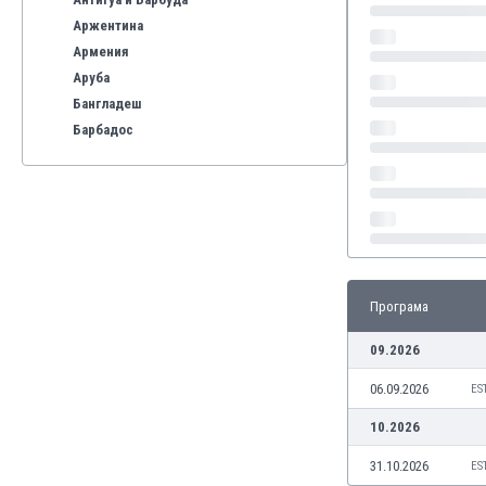
Аржентина
Армения
Аруба
Бангладеш
Барбадос
Бахрейн
Беларус
Белгия
Бенілюкс
Бермуда
Боливия
Програма
Бонер
Босна и Херцеговина
09.2026
Ботсвана
06.09.2026
Бразилия
ES
Бруней
10.2026
Буркина Фасо
31.10.2026
ES
Бурунди