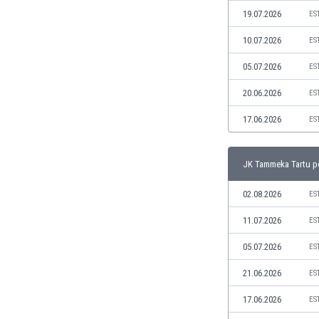
Макао
19.07.2026
ES
Малави
Малайзия
10.07.2026
ES
Мали
05.07.2026
ES
Малта
Мароко
20.06.2026
ES
Мартиника
17.06.2026
ES
Мексико
Мианмар
Мозамбик
JK Tammeka Tartu р
Молдова
Монголия
02.08.2026
ES
Намибия
11.07.2026
ES
Нигерия
Нидерландия
05.07.2026
ES
Никарагуа
21.06.2026
ES
Нова Зеландия
Норвегия
17.06.2026
ES
Обединени Арабски Емирства