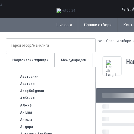
ΕλληνικάБългарски
Futbo
Live сега
Сравни отбори
Конт
Live
Сравни отбори
Национални турнири
Международен
Har
Австралия
Австрия
Азербайджан
Албания
Алжир
Англия
Ангола
Андора
Антигуа и Барбуда