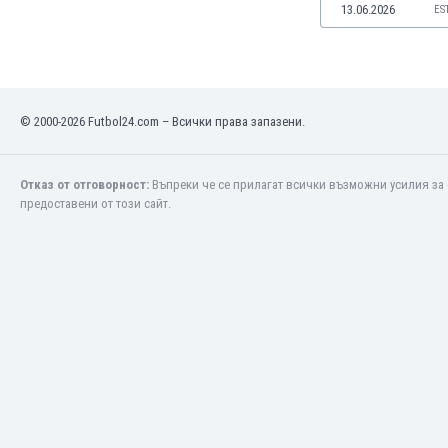
13.06.2026
ES
Оман
Пакистан
Панама
Парагвай
Перу
© 2000-2026 Futbol24.com – Всички права запазени.
Полша
Португалия
Република Южна Африка
Отказ от отговорност:
Въпреки че се прилагат всички възможни усилия за 
предоставени от този сайт.
Руанда
Румъния
Русия
Сан Марино
Саудитска Арабия
Северна Ирландия
Северна Македония
Сейнт Китс и Невис
Сенегал
Сиера Леоне
Сингапур