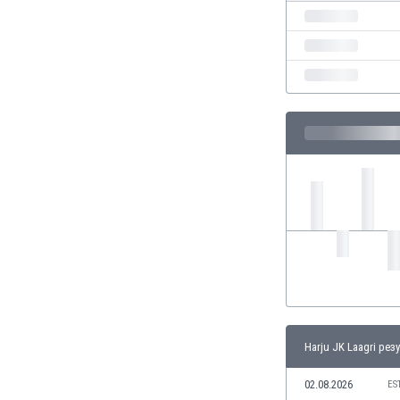
Кения
Кипър
Киргизстан
Китай
Китайско Тайпе
Колумбия
Косово
Коста Рика
Кот д'Ивоар
Кувейт
Кюрасао
Латвия
Либия
Ливан
Литва
Лихтенщайн
Harju JK Laagri рез
Люксембург
02.08.2026
Мавритания
ES