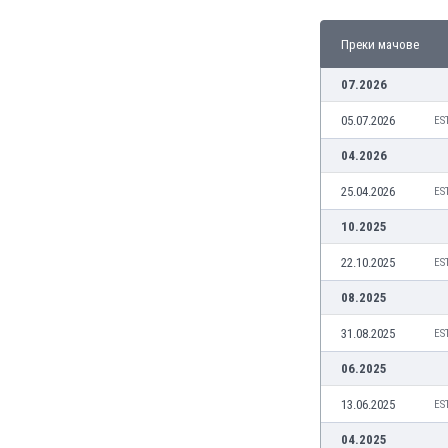
Бутан
България
Преки мачове
Венецуела
Виетнам
07.2026
Габон
05.07.2026
ES
Гамбия
Гана
04.2026
Гватемала
25.04.2026
ES
Германия
Гибралтар
10.2025
Грузия
22.10.2025
ES
Гърция
Дания
08.2025
Доминиканска република
31.08.2025
ES
Египет
Еквадор
06.2025
Ел Салвадор
13.06.2025
ES
Есватини
Естония
04.2025