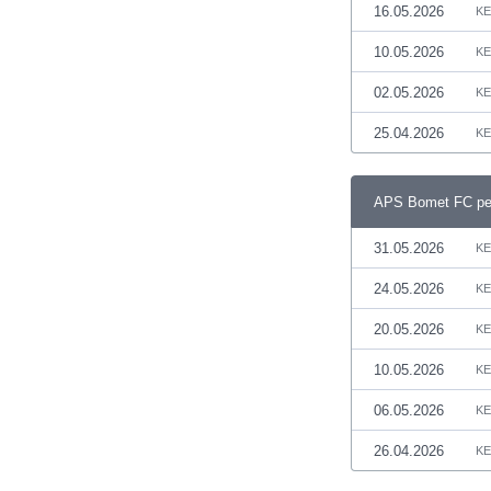
16.05.2026
KE
Катар
Кения
10.05.2026
KE
Кипър
Киргизстан
02.05.2026
KE
Китай
25.04.2026
KE
Китайско Тайпе
Колумбия
Косово
APS Bomet FC ре
Коста Рика
31.05.2026
KE
Кот д'Ивоар
Кувейт
24.05.2026
KE
Кюрасао
Латвия
20.05.2026
KE
Либия
10.05.2026
KE
Ливан
Литва
06.05.2026
KE
Лихтенщайн
26.04.2026
KE
Люксембург
Мавритания