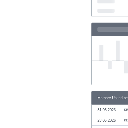
Естония
Етиопия
Замбия
Зимбабве
Израел
Индия
Индонезия
Ирак
Иран
Ирландия
Исландия
Испания
Италия
Йемен
Йордания
Mathare United р
Казахстан
31.05.2026
KE
Камбоджа
Камерун
23.05.2026
KE
Канада