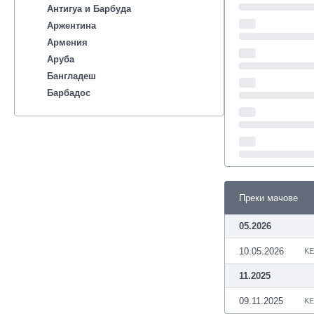
Антигуа и Барбуда
Аржентина
Армения
Аруба
Бангладеш
Барбадос
Бахрейн
Беларус
Белгия
Бенілюкс
Бермуда
Боливия
Преки мачове
Бонер
05.2026
Босна и Херцеговина
Ботсвана
10.05.2026
KE
Бразилия
11.2025
Бруней
Буркина Фасо
09.11.2025
KE
Бурунди