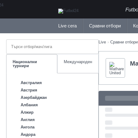
ΕλληνικάБългарски
Futb
Live сега
Сравни отбори
Ко
Live
Сравни отбори
Национални
Международен
Ma
турнири
Австралия
Австрия
Азербайджан
Албания
Алжир
Англия
Ангола
Андора