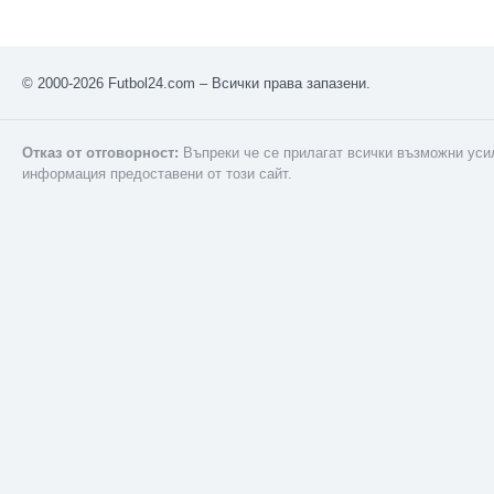
Макао
Малави
Малайзия
© 2000-2026 Futbol24.com – Всички права запазени.
Мали
Малта
Отказ от отговорност:
Въпреки че се прилагат всички възможни усил
Мароко
информация предоставени от този сайт.
Мартиника
Мексико
Мианмар
Мозамбик
Молдова
Монголия
Намибия
Нигерия
Нидерландия
Никарагуа
Нова Зеландия
Норвегия