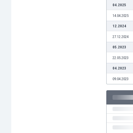
Бутан
04.2025
България
14.04.2025
Венецуела
Виетнам
12.2024
Габон
27.12.2024
Гамбия
Гана
05.2023
Гватемала
22.05.2023
Германия
Гибралтар
04.2023
Грузия
09.04.2023
Гърция
Дания
Доминиканска република
Египет
Еквадор
Ел Салвадор
Есватини
Естония