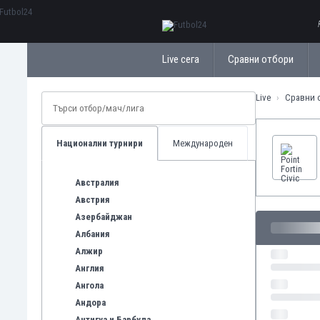
ΕλληνικάБългарски
Live сега
Сравни отбори
Live
Сравни 
Национални турнири
Международен
Австралия
Австрия
Азербайджан
Албания
Алжир
Англия
Ангола
Андора
Антигуа и Барбуда