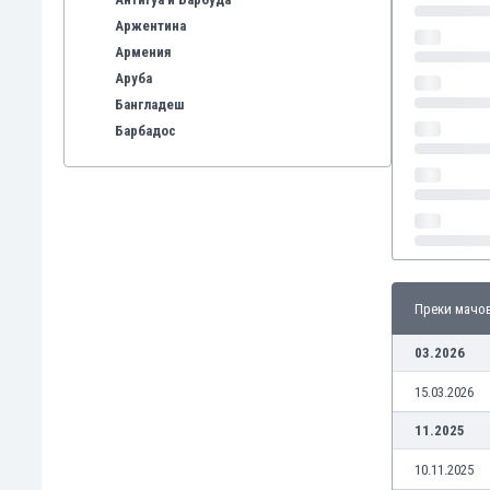
Аржентина
Армения
Аруба
Бангладеш
Барбадос
Бахрейн
Беларус
Белгия
Бенілюкс
Бермуда
Боливия
Преки мачо
Бонер
Босна и Херцеговина
03.2026
Ботсвана
15.03.2026
Бразилия
Бруней
11.2025
Буркина Фасо
10.11.2025
Бурунди