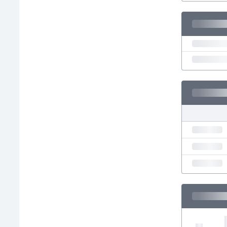
Етиопия
Замбия
Зимбабве
Израел
Индия
Индонезия
Ирак
Иран
Ирландия
Исландия
Испания
Италия
Йемен
Йордания
Казахстан
Камбоджа
Камерун
Канада
Катар