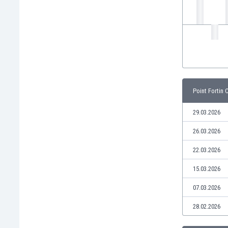
Кения
Кипър
Киргизстан
Китай
Китайско Тайпе
Колумбия
Косово
Point Fortin 
Коста Рика
Кот д'Ивоар
29.03.2026
Кувейт
26.03.2026
Кюрасао
Латвия
22.03.2026
Либия
15.03.2026
Ливан
Литва
07.03.2026
Лихтенщайн
28.02.2026
Люксембург
Мавритания