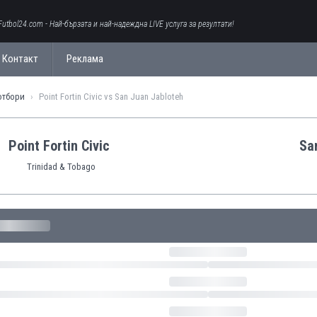
Futbol24.com - Най-бързата и най-надеждна LIVE услуга за резултати!
Контакт
Реклама
отбори
Point Fortin Civic vs San Juan Jabloteh
Point Fortin Civic
Sa
Trinidad & Tobago