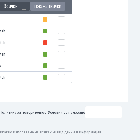
Всички
Покажи всички
)
oteh
oteh
oteh
x
oteh
Политика за поверителност
Условия за ползване
 никакво използване на всякакъв вид данни и информация