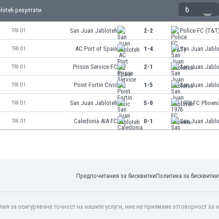
6
loteh резултати
San Juan Jabloteh
2-2
Police FC (T&T
TRI D1
AC Port of Spain
1-4
San Juan Jabl
TRI D1
Prison Service FC
2-1
San Juan Jabl
TRI D1
Point Fortin Civic
1-5
San Juan Jabl
TRI D1
San Juan Jabloteh
5-0
1976 FC Phoeni
TRI D1
Caledonia AIA FC
0-1
San Juan Jabl
TRI D1
Предпочитания за бисквитки
Политика за бисквитки
ия за осигуряване точност на нашите услуги, ние не приемаме отговорност за