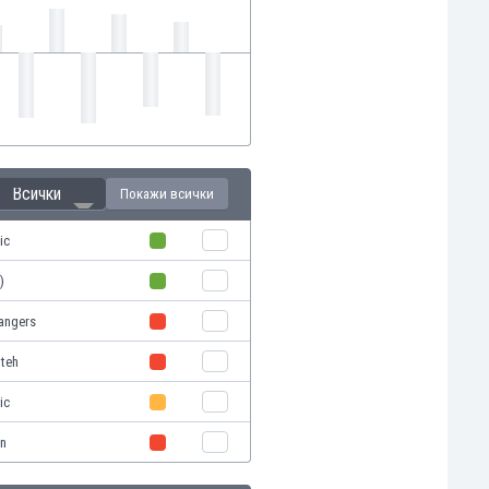
Всички
Покажи всички
ic
)
angers
oteh
ic
in