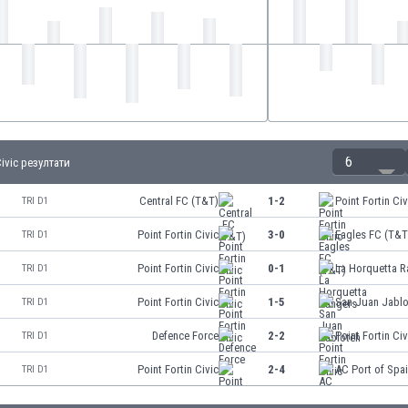
6
Civic резултати
Central FC (T&T)
1-2
Point Fortin Civ
TRI D1
Point Fortin Civic
3-0
Eagles FC (T&T
TRI D1
Point Fortin Civic
0-1
La Horquetta R
TRI D1
Point Fortin Civic
1-5
San Juan Jabl
TRI D1
Defence Force
2-2
Point Fortin Civ
TRI D1
Point Fortin Civic
2-4
AC Port of Spa
TRI D1