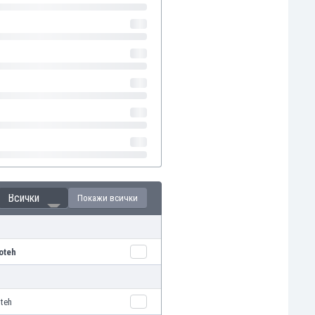
Всички
Покажи всички
oteh
oteh