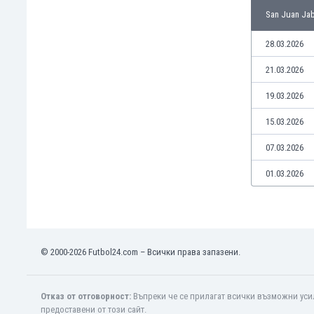
Макао
San Juan Jab
Малави
Малайзия
28.03.2026
Мали
21.03.2026
Малта
Мароко
19.03.2026
Мартиника
15.03.2026
Мексико
Мианмар
07.03.2026
Мозамбик
Молдова
01.03.2026
Монголия
Намибия
Нигерия
Нидерландия
© 2000-2026 Futbol24.com – Всички права запазени.
Никарагуа
Нова Зеландия
Норвегия
Отказ от отговорност:
Въпреки че се прилагат всички възможни усил
Обединени Арабски Емирства
предоставени от този сайт.