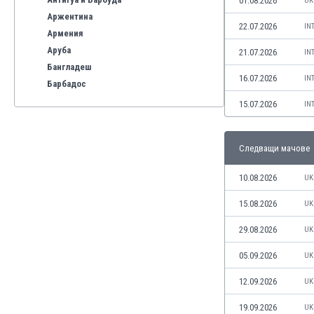
01.08.2026
UK
Аржентина
22.07.2026
IN
Армения
Аруба
21.07.2026
IN
Бангладеш
16.07.2026
IN
Барбадос
Бахрейн
15.07.2026
IN
Беларус
Белгия
Следващи мачове
Бенілюкс
Бермуда
10.08.2026
UK
Боливия
Бонер
15.08.2026
UK
Босна и Херцеговина
29.08.2026
UK
Ботсвана
Бразилия
05.09.2026
UK
Бруней
12.09.2026
UK
Буркина Фасо
Бурунди
19.09.2026
UK