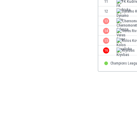
11
FK Kudri
Етиопия
12
Dynamo K
Замбия
Зимбабве
13
Chernomo
Израел
14
Veres Ri
Индия
15
Kolos Ko
Индонезия
Ирак
16
Kryvbas
Иран
Ирландия
Champions Leagu
Исландия
Испания
Италия
Йемен
Йордания
Казахстан
Камбоджа
Камерун
Канада
Катар