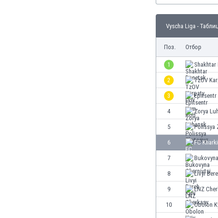
Бутан
България
Vyscha Liga - Табли
Венецуела
Виетнам
Поз.
Отбор
Габон
Гамбия
1
Shakhtar
Гана
2
TzOV Kar
Гватемала
3
Epitsent
Германия
Гибралтар
4
Zorya Lu
Грузия
5
Polissya
Гърция
6
FC Khark
Дания
Доминиканска република
7
Bukovyna
Египет
8
Livyi Ber
Еквадор
9
LNZ Cher
Ел Салвадор
Есватини
10
Obolon K
Естония