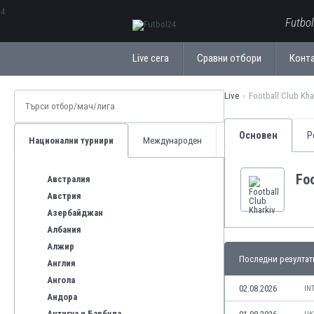
ΕλληνικάБългарски
Futbo
Live сега
Сравни отбори
Конт
Live
Football Club Kha
Основен
Р
Национални турнири
Международен
Foo
Австралия
Австрия
Азербайджан
Албания
Алжир
Последни резултат
Англия
Ангола
02.08.2026
IN
Андора
Антигуа и Барбуда