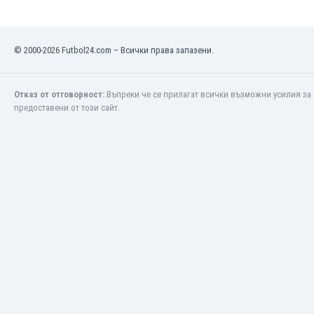
Макао
Малави
Малайзия
© 2000-2026 Futbol24.com – Всички права запазени.
Мали
Малта
Мароко
Отказ от отговорност:
Въпреки че се прилагат всички възможни усилия за 
Мартиника
предоставени от този сайт.
Мексико
Мианмар
Мозамбик
Молдова
Монголия
Намибия
Нигерия
Нидерландия
Никарагуа
Нова Зеландия
Норвегия
Обединени Арабски Емирства