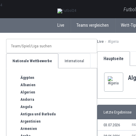
ΕλληνικάБългарски
Futbol
Live
Teams vergleichen
Wett-Ti
Live
Algeria
Hauptseite
Nationale Wettbewerbe
International
Alg
Ägypten
Albanien
Algerien
Andorra
Angola
Letzte Ergebnisse
Antigua und Barbuda
Argentinien
03.07.2026
FI
Armenien
Aruba