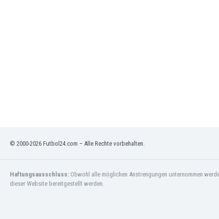
Gambia
Georgien
Ghana
Gibraltar
Griechenland
Guatemala
Haiti
Honduras
Hong Kong
Indien
Indonesien
Irak
© 2000-2026 Futbol24.com – Alle Rechte vorbehalten.
Iran
Island
Israel
Haftungsausschluss:
Obwohl alle möglichen Anstrengungen unternommen werden, 
Italien
dieser Website bereitgestellt werden.
Jamaika
Japan
Jemen