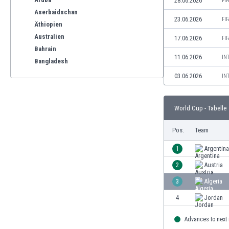
28.06.2026
FI
Aserbaidschan
23.06.2026
FI
Äthiopien
Australien
17.06.2026
FI
Bahrain
11.06.2026
IN
Bangladesh
Barbados
03.06.2026
IN
Belgien
Benelux
World Cup - Tabelle
Bermuda-Inseln
Bhutan
Pos.
Team
Bolivien
Bonaire
1
Argentina
Bosnien und Herzegowina
2
Austria
Botswana
3
Algeria
Brasilien
Brunei
4
Jordan
Bulgarien
Advances to next
Burkina Faso