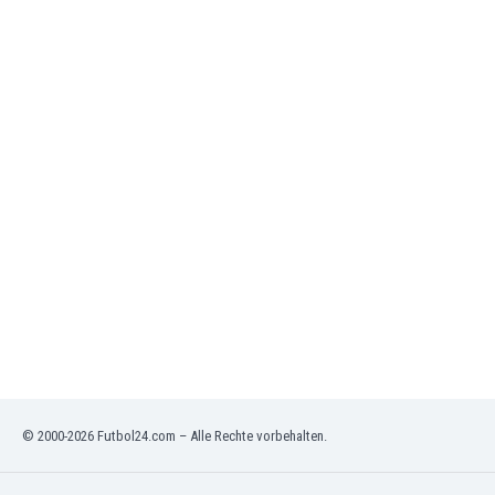
Jordanien
Kambodscha
Kamerun
Kanada
Kasachstan
Katar
Kenia
Kirgisistan
Kolumbien
Kosovo
Kroatien
Kuwait
Lettland
Libanon
Libyen
Liechtenstein
© 2000-2026 Futbol24.com – Alle Rechte vorbehalten.
Litauen
Luxemburg