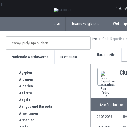
ΕλληνικάБългарски
Futbol
Live
Teams vergleichen
Wett-Ti
Live
Club Deportivo 
Hauptseite
Nationale Wettbewerbe
International
Cl
Ägypten
Albanien
Algerien
Andorra
Angola
Letzte Ergebnisse
Antigua und Barbuda
Argentinien
04.08.2026
HO
Armenien
Aruba