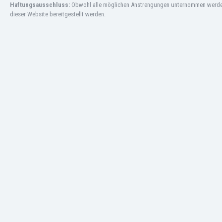
Macao
Haftungsausschluss:
Obwohl alle möglichen Anstrengungen unternommen werden, 
dieser Website bereitgestellt werden.
Malawi
Malaysia
Mali
Malta
Marokko
Martinique
Mauretanien
Mexiko
Moldawien
Mongolei
Montenegro
Mosambik
Myanmar
Namibia
Neuseeland
Nicaragua
Niederlande
Nigeria