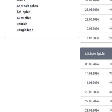
31.07.2026
CN
Aserbaidschan
25.05.2026
HO
Äthiopien
Australien
22.05.2026
HO
Bahrain
19.05.2026
HO
Bangladesh
Barbados
16.05.2026
HO
Belgien
Benelux
Nächste Spiele
Bermuda-Inseln
Bhutan
08.08.2026
HO
Bolivien
Bonaire
14.08.2026
CN
Bosnien und Herzegowina
16.08.2026
HO
Botswana
Brasilien
20.08.2026
CN
Brunei
22.08.2026
HO
Bulgarien
Burkina Faso
23.08.2026
HO