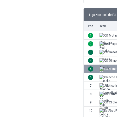
Burundi
Chile
China
Liga Nacional de Fút
Costa Rica
Pos.
Team
Curaçao
Dänemark
1
CD Mota
Deutschland
2
Real Esp
Dominikanische Republik
Ekuador
3
CD Génes
El Salvador
4
CD Olimp
Elfenbeinküste
5
CD Marat
England
Estland
6
Olancho 
Eswatini
7
Atlético 
Färöer
8
CD Estrel
Fiji
Finnland
9
CD Chol
Frankreich
10
Lobos U
Gabun