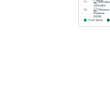
11
Juticalpa
Gambia
Georgien
12
Platense
Ghana
Final Series
Gibraltar
Griechenland
Guatemala
Haiti
Honduras
Hong Kong
Indien
Indonesien
Irak
Iran
Island
Israel
Italien
Jamaika
Japan
Jemen