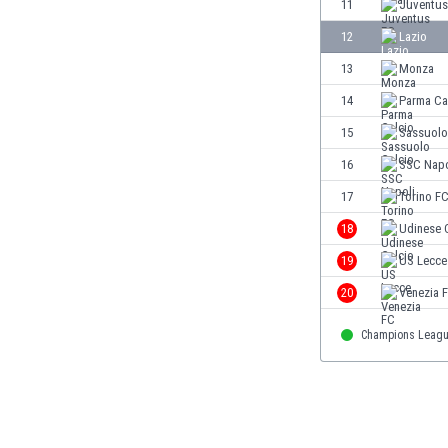
11
Juventus
Gambia
12
Lazio
Georgien
Ghana
13
Monza
Gibraltar
14
Parma Ca
Griechenland
15
Sassuolo
Guatemala
Haiti
16
SSC Napo
Honduras
17
Torino F
Hong Kong
18
Udinese 
Indien
Indonesien
19
US Lecce
Irak
20
Venezia 
Iran
Island
Champions Leag
Israel
Italien
Jamaika
Japan
Jemen