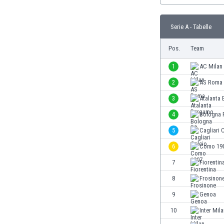
Burundi
Chile
Serie A - Tabelle
China
Costa Rica
Pos.
Team
Curaçao
Dänemark
1
AC Milan
Deutschland
2
AS Roma
Dominikanische Republik
3
Atalanta
Ekuador
El Salvador
4
Bologna 
Elfenbeinküste
5
Cagliari 
England
6
Como 19
Estland
Eswatini
7
Fiorentin
Färöer
8
Frosinon
Fiji
9
Genoa
Finnland
Frankreich
10
Inter Mil
Gabun