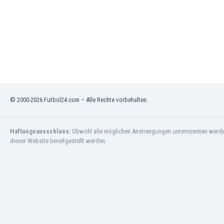
Macao
Malawi
Malaysia
Mali
Malta
Marokko
Martinique
Mauretanien
© 2000-2026 Futbol24.com – Alle Rechte vorbehalten.
Mexiko
Moldawien
Mongolei
Haftungsausschluss:
Obwohl alle möglichen Anstrengungen unternommen werden, 
Montenegro
dieser Website bereitgestellt werden.
Mosambik
Myanmar
Namibia
Neuseeland
Nicaragua
Niederlande
Nigeria