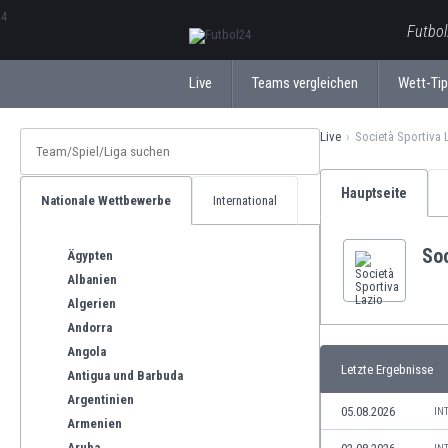
ΕλληνικάБългарски
Futbol
Live
Teams vergleichen
Wett-Ti
Live
Società Sportiva 
Hauptseite
Nationale Wettbewerbe
International
Soc
Ägypten
Albanien
Algerien
Andorra
Angola
Letzte Ergebnisse
Antigua und Barbuda
Argentinien
05.08.2026
IN
Armenien
Aruba