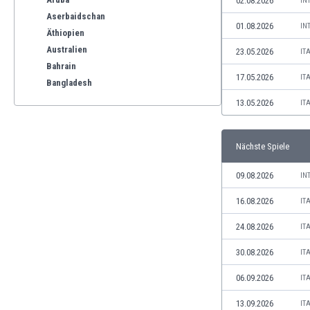
02.08.2026
IN
Aserbaidschan
01.08.2026
IN
Äthiopien
Australien
23.05.2026
IT
Bahrain
17.05.2026
IT
Bangladesh
Barbados
13.05.2026
IT
Belgien
Benelux
Nächste Spiele
Bermuda-Inseln
Bhutan
09.08.2026
IN
Bolivien
Bonaire
16.08.2026
IT
Bosnien und Herzegowina
24.08.2026
IT
Botswana
Brasilien
30.08.2026
IT
Brunei
06.09.2026
IT
Bulgarien
Burkina Faso
13.09.2026
IT