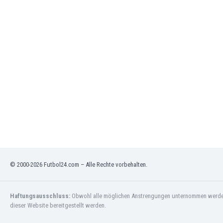
Jordanien
Kambodscha
Kamerun
Kanada
Kasachstan
Katar
Kenia
Kirgisistan
Kolumbien
Kosovo
Kroatien
Kuwait
Lettland
© 2000-2026 Futbol24.com – Alle Rechte vorbehalten.
Libanon
Libyen
Liechtenstein
Haftungsausschluss:
Obwohl alle möglichen Anstrengungen unternommen werden, 
Litauen
dieser Website bereitgestellt werden.
Luxemburg