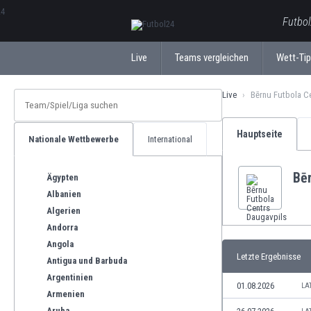
ΕλληνικάБългарски
Futbol
Live
Teams vergleichen
Wett-Ti
Live
Bērnu Futbola C
Hauptseite
Nationale Wettbewerbe
International
Bē
Ägypten
Albanien
Algerien
Andorra
Angola
Letzte Ergebnisse
Antigua und Barbuda
Argentinien
01.08.2026
LA
Armenien
Aruba