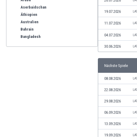
26.07.2026
LA
Aserbaidschan
19.07.2026
LA
Äthiopien
Australien
11.07.2026
LA
Bahrain
04.07.2026
LA
Bangladesh
Barbados
30.06.2026
LA
Belgien
Benelux
Nächste Spiele
Bermuda-Inseln
Bhutan
08.08.2026
LA
Bolivien
Bonaire
22.08.2026
LA
Bosnien und Herzegowina
29.08.2026
LA
Botswana
Brasilien
06.09.2026
LA
Brunei
13.09.2026
LA
Bulgarien
Burkina Faso
19.09.2026
LA