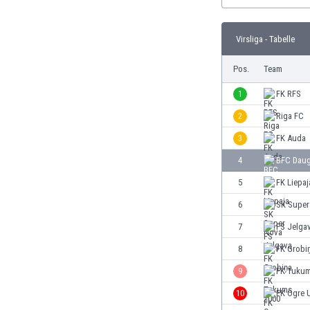
Burundi
Chile
China
Virsliga - Tabelle
Costa Rica
Pos.
Team
Curaçao
Dänemark
1
FK RFS
Deutschland
2
Riga FC
Dominikanische Republik
Ekuador
3
FK Auda
El Salvador
4
BFC Daug
Elfenbeinküste
5
FK Liepaj
England
Estland
6
SK Super
Eswatini
7
FS Jelga
Färöer
8
FK Grobi
Fiji
Finnland
9
FK Tukum
Frankreich
10
FK Ogre 
Gabun