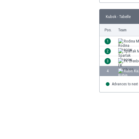
Burundi
Chile
Kubok - Tabelle
China
Costa Rica
Pos.
Team
Curaçao
Dänemark
1
Rodina 
Deutschland
2
Spartak
Dominikanische Republik
3
FK Orenb
Ekuador
El Salvador
4
Rubin Ka
Elfenbeinküste
England
Advances to next
Estland
Eswatini
Färöer
Fiji
Finnland
Frankreich
Gabun