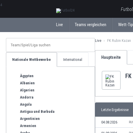
ΕλληνικάБългарски
Futbol
Live
Teams vergleichen
Wett-Ti
Live
FK Rubin Kazan
Hauptseite
Nationale Wettbewerbe
International
FK
Ägypten
Albanien
Algerien
Andorra
Angola
Letzte Ergebnisse
Antigua und Barbuda
Argentinien
04.08.2026
RU
Armenien
Aruba