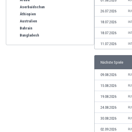
01.08.2026
RU
Aserbaidschan
26.07.2026
RU
Äthiopien
Australien
18.07.2026
IN
Bahrain
18.07.2026
IN
Bangladesh
Barbados
11.07.2026
IN
Belgien
Benelux
Nächste Spiele
Bermuda-Inseln
Bhutan
09.08.2026
RU
Bolivien
Bonaire
15.08.2026
RU
Bosnien und Herzegowina
19.08.2026
RU
Botswana
Brasilien
24.08.2026
RU
Brunei
30.08.2026
RU
Bulgarien
Burkina Faso
02.09.2026
RU