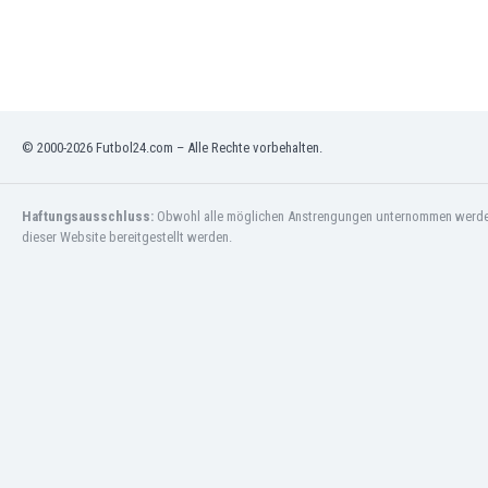
Jordanien
Kambodscha
Kamerun
Kanada
Kasachstan
© 2000-2026 Futbol24.com – Alle Rechte vorbehalten.
Katar
Kenia
Kirgisistan
Haftungsausschluss:
Obwohl alle möglichen Anstrengungen unternommen werden, 
Kolumbien
dieser Website bereitgestellt werden.
Kosovo
Kroatien
Kuwait
Lettland
Libanon
Libyen
Liechtenstein
Litauen
Luxemburg