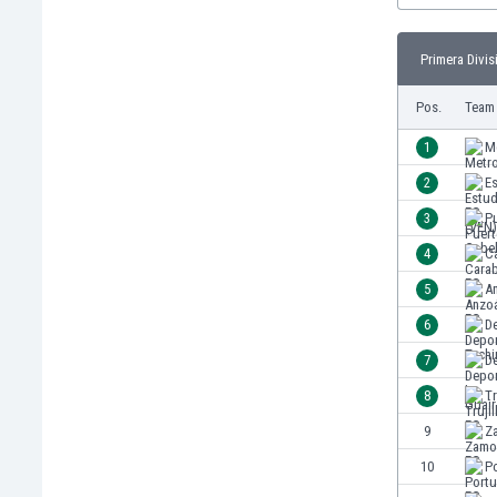
Burundi
Chile
Primera Divis
China
Costa Rica
Pos.
Team
Curaçao
Dänemark
1
M
Deutschland
2
Es
Dominikanische Republik
3
P
Ekuador
El Salvador
4
C
Elfenbeinküste
5
A
England
6
De
Estland
Eswatini
7
De
Färöer
8
Tr
Fiji
9
Z
Finnland
Frankreich
10
P
Gabun