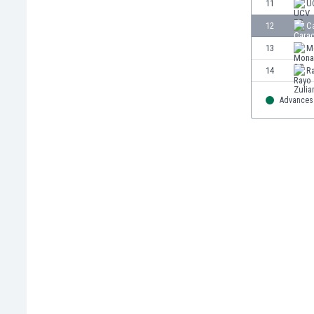
11
U
Gambia
12
C
Georgien
Ghana
13
M
Gibraltar
14
R
Griechenland
Guatemala
Advances 
Haiti
Honduras
Hong Kong
Indien
Indonesien
Irak
Iran
Island
Israel
Italien
Jamaika
Japan
Jemen