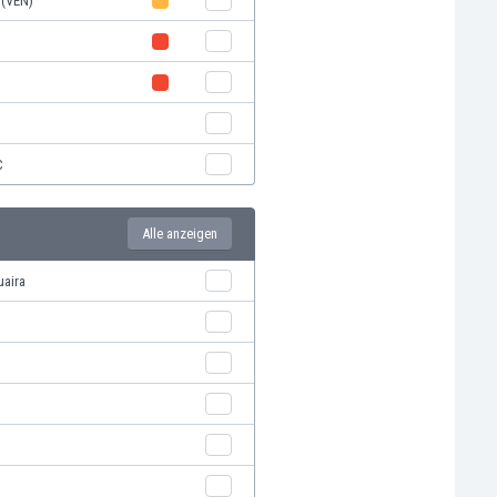
 (VEN)
C
Alle anzeigen
uaira