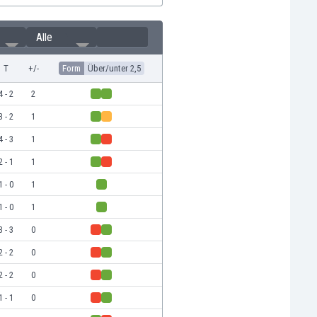
Alle
T
+/-
Form
Über/unter 2,5
4 - 2
2
3 - 2
1
4 - 3
1
2 - 1
1
1 - 0
1
1 - 0
1
3 - 3
0
2 - 2
0
2 - 2
0
1 - 1
0