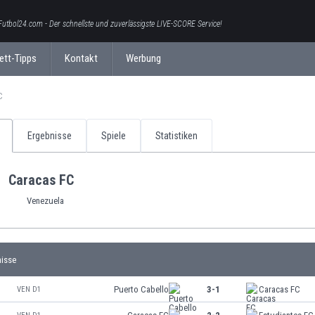
Futbol24.com - Der schnellste und zuverlässigste LIVE-SCORE Service!
ett-Tipps
Kontakt
Werbung
C
Ergebnisse
Spiele
Statistiken
Caracas FC
Venezuela
nisse
Puerto Cabello
3-1
Caracas FC
VEN D1