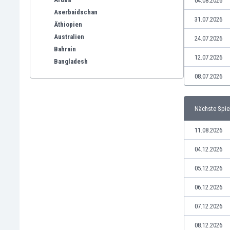
04.08.2026
Aserbaidschan
31.07.2026
Äthiopien
Australien
24.07.2026
Bahrain
12.07.2026
Bangladesh
Barbados
08.07.2026
Belgien
Benelux
Nächste Spie
Bermuda-Inseln
Bhutan
11.08.2026
Bolivien
Bonaire
04.12.2026
Bosnien und Herzegowina
05.12.2026
Botswana
Brasilien
06.12.2026
Brunei
07.12.2026
Bulgarien
Burkina Faso
08.12.2026