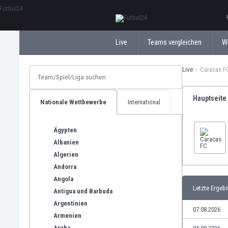
ΕλληνικάБългарски
Live
Teams vergleichen
W
Live
Caracas F
Hauptseite
Nationale Wettbewerbe
International
Ägypten
Albanien
Algerien
Andorra
Angola
Letzte Ergeb
Antigua und Barbuda
Argentinien
07.08.2026
Armenien
Aruba