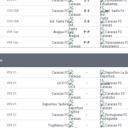
Caracas FC
2-2
Estudiantes FC
VEN D1
Caracas FC
0-3
Ind. Santa Fe
CON CSA
Ind. Santa Fe
2-0
Caracas FC
CON CSA
Aragua FC
P-P
Caracas FC
VEN Cup
Caracas FC
P-P
Yaracuyanos F
VEN Cup
le
Caracas FC
-
Deportivo La G
VEN D1
UCV FC
-
Caracas FC
VEN D1
Caracas FC
-
Carabobo FC
VEN D1
Deportivo Tachira
-
Caracas FC
VEN D1
Caracas FC
-
Portuguesa FC
VEN D1
Trujillanos FC
-
Caracas FC
VEN D1