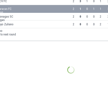
CV FC
2
3
1
0
1
aracas FC
2
1
0
1
1
onagas SC
2
0
0
0
2
ayo Zuliano
2
0
0
0
2
to next round