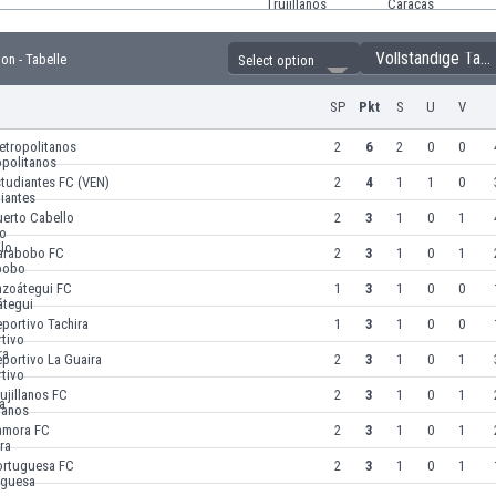
Vollständige Tabelle
ion - Tabelle
Select option
SP
Pkt
S
U
V
etropolitanos
2
6
2
0
0
tudiantes FC (VEN)
2
4
1
1
0
uerto Cabello
2
3
1
0
1
arabobo FC
2
3
1
0
1
nzoátegui FC
1
3
1
0
0
portivo Tachira
1
3
1
0
0
portivo La Guaira
2
3
1
0
1
ujillanos FC
2
3
1
0
1
amora FC
2
3
1
0
1
ortuguesa FC
2
3
1
0
1