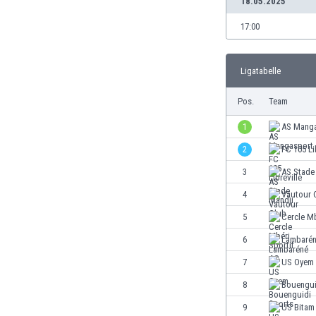
18.05.2025
Burundi
Chile
17:00
China
Costa Rica
Ligatabelle
Curaçao
Dänemark
Pos.
Team
Deutschland
Dominikanische Republik
1
AS Mang
Ekuador
2
FC 105 Li
El Salvador
3
AS Stade
Elfenbeinküste
England
4
Vautour 
Estland
5
Cercle Mb
Eswatini
6
Lambaré
Färöer
Fiji
7
US Oyem
Finnland
8
Bouengui
Frankreich
9
US Bitam
Gabun