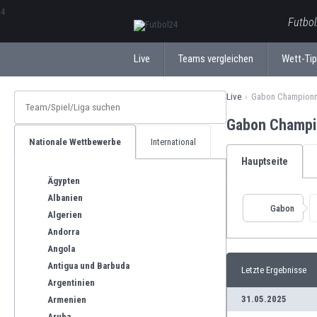
ΕλληνικάБългарски
Futbol
Live
Teams vergleichen
Wett-Ti
Live
Gabon Championna
Gabon Champio
Nationale Wettbewerbe
International
Hauptseite
Ägypten
Albanien
Gabon
Algerien
Andorra
Angola
Antigua und Barbuda
Letzte Ergebnisse
Argentinien
31.05.2025
Armenien
Aruba