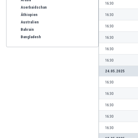
16:30
Aserbaidschan
Äthiopien
16:30
Australien
16:30
Bahrain
Bangladesh
16:30
Barbados
16:30
Belgien
Benelux
16:30
Bermuda-Inseln
24.05.2025
Bhutan
Bolivien
16:30
Bonaire
16:30
Bosnien und Herzegowina
Botswana
16:30
Brasilien
16:30
Brunei
Bulgarien
16:30
Burkina Faso