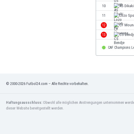
Gambia
10
AS Dikaki
Georgien
11
Lozo Spo
Ghana
12
CF Moun
Gibraltar
Griechenland
13
CS Bendj
Guatemala
Haiti
CAF Champions L
Honduras
Hong Kong
Indien
Indonesien
© 2000-2026 Futbol24.com – Alle Rechte vorbehalten.
Irak
Iran
Island
Haftungsausschluss:
Obwohl alle möglichen Anstrengungen unternommen werden, 
Israel
dieser Website bereitgestellt werden.
Italien
Jamaika
Japan
Jemen