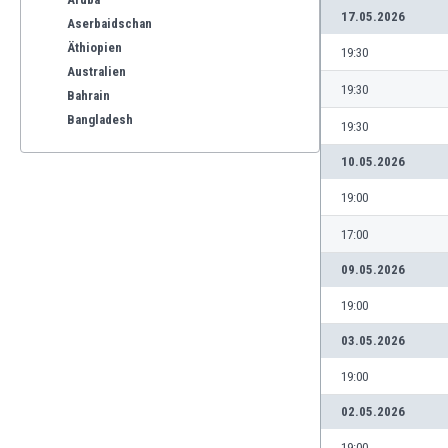
17.05.2026
Aserbaidschan
Äthiopien
19:30
Australien
19:30
Bahrain
Bangladesh
19:30
Barbados
10.05.2026
Belgien
Benelux
19:00
Bermuda-Inseln
17:00
Bhutan
Bolivien
09.05.2026
Bonaire
19:00
Bosnien und Herzegowina
Botswana
03.05.2026
Brasilien
19:00
Brunei
Bulgarien
02.05.2026
Burkina Faso
19:00