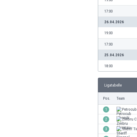
Burundi
Chile
17:00
China
26.04.2026
Costa Rica
Curaçao
19:00
Dänemark
17:00
Deutschland
Dominikanische Republik
25.04.2026
Ekuador
18:00
El Salvador
Elfenbeinküste
England
Ligatabelle
Estland
Eswatini
Pos.
Team
Färöer
1
Petrocub
Fiji
2
Zimbru C
Finnland
Frankreich
3
Sheriff T
Gabun