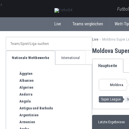
ΕλληνικάБългарски
Futbol
Live
Teams vergleichen
Wett-Ti
Live
Moldova Super L
Moldova Super
Nationale Wettbewerbe
International
Hauptseite
Ägypten
Albanien
Moldova
Algerien
Andorra
Super League
S
Angola
Antigua und Barbuda
Argentinien
Armenien
Letzte Ergebnisse
Aruba