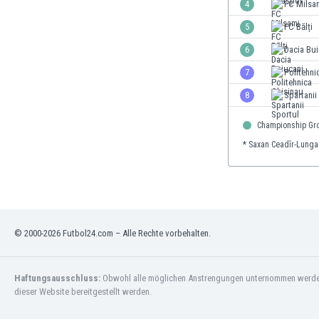
4
FC Milsa
Gambia
5
FC Bălți
Georgien
Ghana
6
Dacia Bui
Gibraltar
7
Politehni
Griechenland
8
Spartanii
Guatemala
Haiti
Championship Gr
Honduras
* Saxan Ceadîr-Lunga
Hong Kong
Indien
Indonesien
Irak
Iran
© 2000-2026 Futbol24.com – Alle Rechte vorbehalten.
Island
Israel
Italien
Haftungsausschluss:
Obwohl alle möglichen Anstrengungen unternommen werden, 
Jamaika
dieser Website bereitgestellt werden.
Japan
Jemen