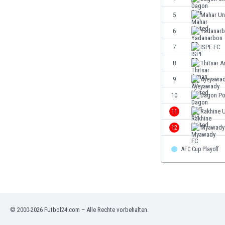
Gambia
5
Mahar Un
Georgien
6
Yadanarb
Ghana
Gibraltar
7
ISPE FC
Griechenland
8
Thitsar 
Guatemala
9
Ayeyawad
Haiti
Honduras
10
Dagon Po
Hong Kong
11
Rakhine 
Indien
12
Myawady
Indonesien
Irak
AFC Cup Playoff
Iran
Island
Israel
Italien
Jamaika
© 2000-2026 Futbol24.com – Alle Rechte vorbehalten.
Japan
Jemen