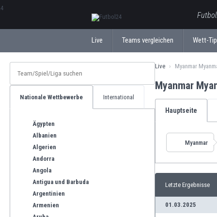
ΕλληνικάБългарски
Futbol
Live
Teams vergleichen
Wett-Ti
Live
Myanmar Myanma
Myanmar Myan
Nationale Wettbewerbe
International
Hauptseite
Ägypten
Albanien
Myanmar
Algerien
Andorra
Angola
Antigua und Barbuda
Letzte Ergebnisse
Argentinien
01.03.2025
Armenien
Aruba