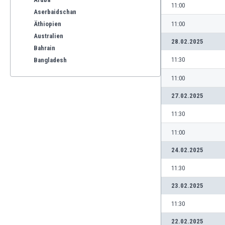
11:00
Aserbaidschan
Äthiopien
11:00
Australien
28.02.2025
Bahrain
11:30
Bangladesh
Barbados
11:00
Belgien
27.02.2025
Benelux
Bermuda-Inseln
11:30
Bhutan
Bolivien
11:00
Bonaire
24.02.2025
Bosnien und Herzegowina
11:30
Botswana
Brasilien
23.02.2025
Brunei
11:30
Bulgarien
Burkina Faso
22.02.2025