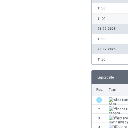
Burundi
11:30
Chile
China
11:00
Costa Rica
21.02.2025
Curaçao
Dänemark
11:30
Deutschland
20.02.2025
Dominikanische Republik
Ekuador
11:30
El Salvador
Elfenbeinküste
Ligatabelle
England
Estland
Pos.
Team
Eswatini
Färöer
1
Shan Uni
Fiji
2
Yangon U
Finnland
3
Hantharw
Frankreich
Gabun
4
Dagon St