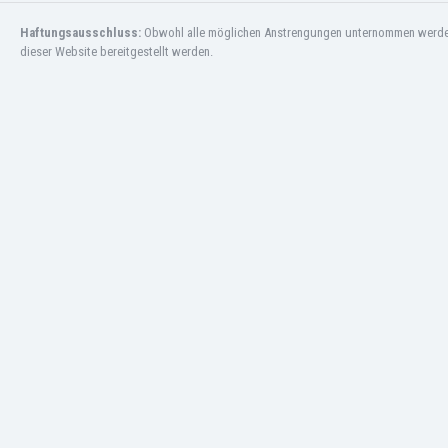
Jordanien
Haftungsausschluss:
Obwohl alle möglichen Anstrengungen unternommen werden, 
Kambodscha
dieser Website bereitgestellt werden.
Kamerun
Kanada
Kasachstan
Katar
Kenia
Kirgisistan
Kolumbien
Kosovo
Kroatien
Kuwait
Lettland
Libanon
Libyen
Liechtenstein
Litauen
Luxemburg