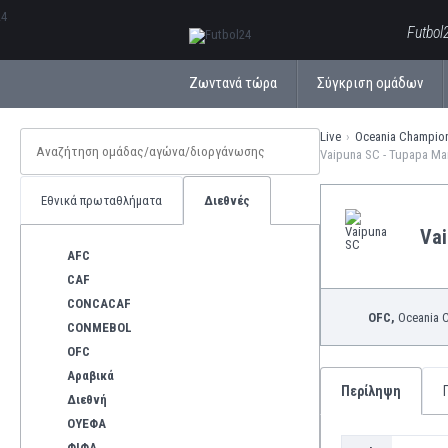
ΕλληνικάБългарски
Futbol
Ζωντανά τώρα
Σύγκριση ομάδων
Live
Oceania Champio
Vaipuna SC - Tupapa M
Εθνικά πρωταθλήματα
Διεθνές
Va
AFC
CAF
CONCACAF
OFC,
Oceania 
CONMEBOL
OFC
Αραβικά
Περίληψη
Διεθνή
ΟΥΕΦΑ
ΦΙΦΑ