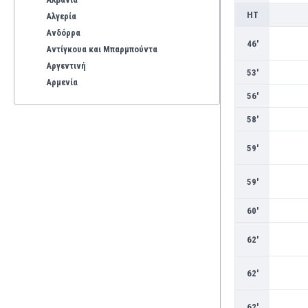
HT
Αλγερία
Ανδόρρα
46'
Αντίγκουα και Μπαρμπούντα
Αργεντινή
53'
Αρμενία
56'
Αρούμπα
Αυστραλία
58'
Αυστρία
Βέλγιο
59'
Βενεζουέλα
Βιετνάμ
59'
Βολιβία
60'
Βόρεια Ιρλανδία
Βόρεια Μακεδονία
62'
Βοσνία-Ερζεγοβίνη
Βουλγαρία
62'
Βραζιλία
Γαλλία
62'