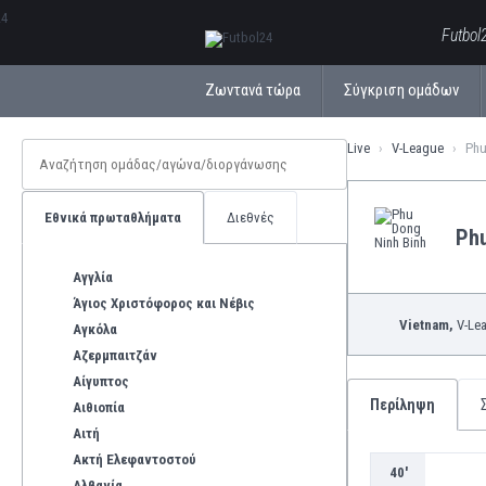
ΕλληνικάБългарски
Futbol
Ζωντανά τώρα
Σύγκριση ομάδων
Live
V-League
Εθνικά πρωταθλήματα
Διεθνές
Phu
Αγγλία
Άγιος Χριστόφορος και Νέβις
Vietnam,
V-Le
Αγκόλα
Αζερμπαιτζάν
Αίγυπτος
Περίληψη
Αιθιοπία
Αιτή
Ακτή Ελεφαντοστού
40'
Αλβανία