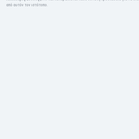
Ινδία
από αυτόν τον ιστότοπο.
Ινδονησία
Ιορδανία
Ιράκ
Ιράν
Ιρλανδία
Ισλανδία
Ισπανία
Ισραήλ
Ιταλία
Καζακστάν
Καμερούν
Καμπότζη
Καναδάς
Κατάρ
Κένια
Κίνα
Κιργιζία
Κολομβία