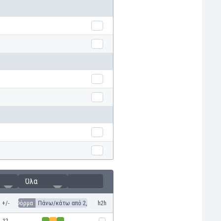
Όλα
+/-
Φόρμα
Πάνω/κάτω από 2,5
h2h
12