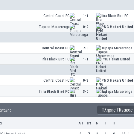
Central Coast FC
1-1
Ifira Black Bird FC
Tupapa Maraerenga
0-9
PNG Hekari United
Central Coast FC
7-0
Tupapa Maraerenga
Ifira Black Bird FC
1-1
PNG Hekari United
Central Coast FC
0-3
PNG Hekari United
Ifira Black Bird FC
3-0
Tupapa Maraerenga
Πλήρης Πίνακας
τάταξης
α
ΑΠ
Πτ
Ν
Ι
Η
Γ
NG Hekari United
3
7
2
1
0
13 - 1