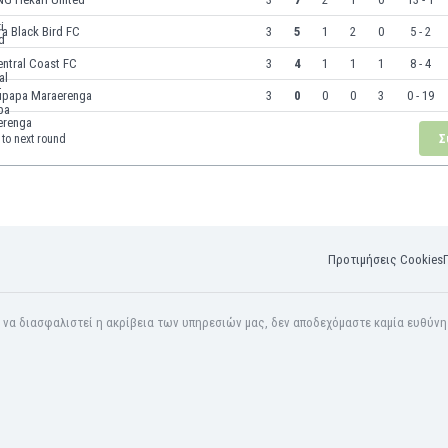
ira Black Bird FC
3
5
1
2
0
5 - 2
ntral Coast FC
3
4
1
1
1
8 - 4
upapa Maraerenga
3
0
0
0
3
0 - 19
Σ
to next round
Προτιμήσεις Cookies
α να διασφαλιστεί η ακρίβεια των υπηρεσιών μας, δεν αποδεχόμαστε καμία ευθύν