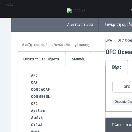
ΕλληνικάБългарски
Ζωντανά τώρα
Σύγκριση ομάδ
Live
OFC Ocea
OFC Ocean
Εθνικά πρωταθλήματα
Διεθνές
Κύριο
AFC
CAF
OFC
CONCACAF
CONMEBOL
Oceania Ch
OFC
Αραβικά
Διεθνή
ΟΥΕΦΑ
Τελευταία Α
ΦΙΦΑ