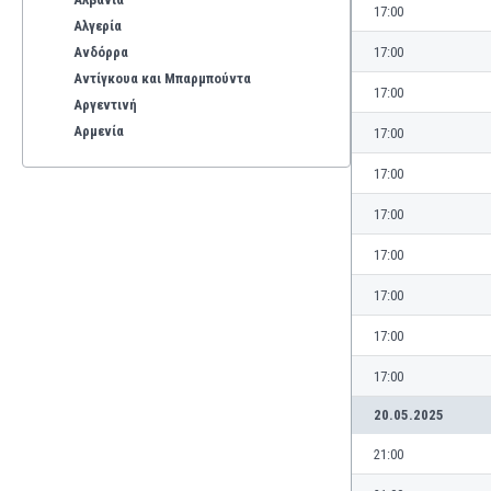
17:00
Αλγερία
Ανδόρρα
17:00
Αντίγκουα και Μπαρμπούντα
17:00
Αργεντινή
Αρμενία
17:00
Αρούμπα
17:00
Αυστραλία
Αυστρία
17:00
Βέλγιο
17:00
Βενεζουέλα
Βιετνάμ
17:00
Βολιβία
17:00
Βόρεια Ιρλανδία
Βόρεια Μακεδονία
17:00
Βοσνία-Ερζεγοβίνη
20.05.2025
Βουλγαρία
Βραζιλία
21:00
Γαλλία