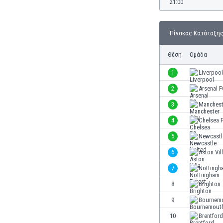
21:00
Γερμανία
Γεωργία
Γιβραλτάρ
Πίνακας Κατάταξη
Γκάμπια
Γκαμπόν
Θέση
Ομάδα
Γκάνα
1
Liverpool
Γουατεμάλα
Δανία
2
Arsenal 
Δομινικανή Δημοκρατία
3
Manchest
Εκουαδόρ
4
Chelsea 
Ελ Σαλβαδόρ
Ελβετία
5
Newcastl
Ελλάδα
6
Aston Vil
Εμιράτα
7
Nottingh
Εσθονία
Ζάμπια
8
Brighton
Ζιμπάμπουε
9
Bournem
Ηνωμένες Πολιτείες Αμερικής
10
Brentfor
Ιαπωνία