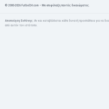
© 2000-2026 Futbol24.com – Με επιφύλαξη παντός δικαιώματος.
Κόσοβο
Κόστα Ρίκα
Κουβέιτ
Αποποίηση Ευθύνης:
Αν και καταβάλλεται κάθε δυνατή προσπάθεια για να δι
Κουρασάο
από αυτόν τον ιστότοπο.
Κροατία
Κύπρος
Λετονία
Λευκορωσία
Λίβανος
Λιβύη
Λιθουανία
Λιχτενστάιν
Λουξεμβούργο
Μακάου
Μαλαισία
Μαλάουι
Μάλι
Μάλτα