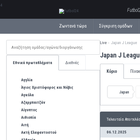
ΕλληνικάБългарски
Futbol
Ζωντανά τώρα
Σύγκριση ομάδων
Live
Japan J League
Japan J Leagu
Εθνικά πρωταθλήματα
Διεθνές
Κύριο
Πίνα
Αγγλία
Άγιος Χριστόφορος και Νέβις
Japan
Αγκόλα
Αζερμπαιτζάν
Αίγυπτος
Αιθιοπία
Τελευταία Αποτελέ
Αιτή
06.12.2025
Ακτή Ελεφαντοστού
Αλβανία