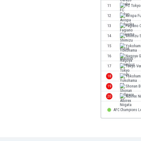
Ινδία
11
FC Tokyo
Ινδονησία
12
Avispa F
Ιορδανία
13
Fagiano 
Ιράκ
Ιράν
14
Shimizu 
Ιρλανδία
15
Yokohama
Ισλανδία
16
Nagoya 
Ισπανία
Ισραήλ
17
Tokyo Ve
Ιταλία
18
Yokoham
Καζακστάν
19
Shonan B
Καμερούν
Καμπότζη
20
Albirex N
Καναδάς
AFC Champions L
Κατάρ
Κένια
Κίνα
Κιργιζία
Κολομβία