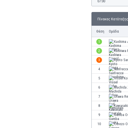
07:00
Γερμανία
Γεωργία
Γιβραλτάρ
Πίνακας Κατάταξη
Γκάμπια
Γκαμπόν
Θέση
Ομάδα
Γκάνα
1
Kashima 
Γουατεμάλα
Δανία
2
Kashiwa 
Δομινικανή Δημοκρατία
3
Kyoto Sa
Εκουαδόρ
4
Sanfrecc
Ελ Σαλβαδόρ
Ελβετία
5
Vissel K
Ελλάδα
6
Machida 
Εμιράτα
7
Urawa Re
Εσθονία
Ζάμπια
8
Kawasaki
Ζιμπάμπουε
9
Gamba O
Ηνωμένες Πολιτείες Αμερικής
10
Cerezo O
Ιαπωνία