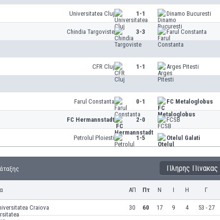
Universitatea Cluj
1-1
Dinamo Bucuresti
Chindia Targoviste
3-3
Farul Constanta
CFR Cluj
1-1
Arges Pitesti
Farul Constanta
0-1
FC Metaloglobus
FC Hermannstadt
2-0
FCSB
Petrolul Ploiesti
1-5
Otelul Galati
Πλήρης Πίνακας
τάταξης
α
ΑΠ
Πτ
Ν
Ι
Η
Γ
iversitatea Craiova
30
60
17
9
4
53 - 27