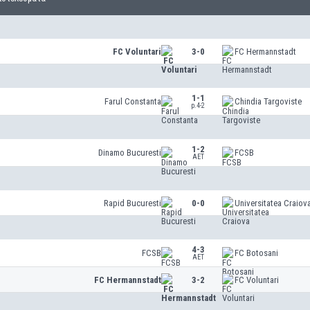
FC Voluntari
3-0
FC Hermannstadt
1-1
Farul Constanta
Chindia Targoviste
p.4-2
1-2
Dinamo Bucuresti
FCSB
AET
Rapid Bucuresti
0-0
Universitatea Craiov
4-3
FCSB
FC Botosani
AET
FC Hermannstadt
3-2
FC Voluntari