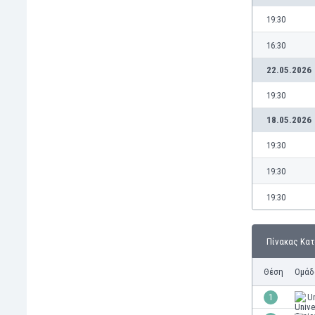
Γερμανία
19:30
Γεωργία
Γιβραλτάρ
16:30
Γκάμπια
22.05.2026
Γκαμπόν
Γκάνα
19:30
Γουατεμάλα
18.05.2026
Δανία
Δομινικανή Δημοκρατία
19:30
Εκουαδόρ
19:30
Ελ Σαλβαδόρ
Ελβετία
19:30
Ελλάδα
Εμιράτα
Εσθονία
Πίνακας Κα
Ζάμπια
Θέση
Ομάδ
Ζιμπάμπουε
Ηνωμένες Πολιτείες Αμερικής
1
Un
Ιαπωνία