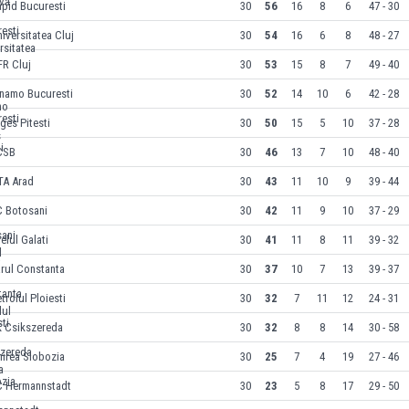
apid Bucuresti
30
56
16
8
6
47 - 30
iversitatea Cluj
30
54
16
6
8
48 - 27
FR Cluj
30
53
15
8
7
49 - 40
inamo Bucuresti
30
52
14
10
6
42 - 28
ges Pitesti
30
50
15
5
10
37 - 28
CSB
30
46
13
7
10
48 - 40
TA Arad
30
43
11
10
9
39 - 44
C Botosani
30
42
11
9
10
37 - 29
elul Galati
30
41
11
8
11
39 - 32
rul Constanta
30
37
10
7
13
39 - 37
trolul Ploiesti
30
32
7
11
12
24 - 31
K Csikszereda
30
32
8
8
14
30 - 58
irea Slobozia
30
25
7
4
19
27 - 46
C Hermannstadt
30
23
5
8
17
29 - 50