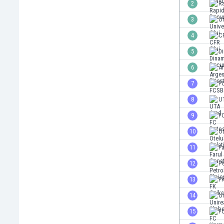
2
R
Ινδία
3
Un
Ινδονησία
Ιορδανία
4
C
Ιράκ
5
D
Ιράν
6
Ar
Ιρλανδία
Ισλανδία
7
F
Ισπανία
8
U
Ισραήλ
9
F
Ιταλία
Καζακστάν
10
Ot
Καμερούν
11
Fa
Καμπότζη
12
Pe
Καναδάς
Κατάρ
13
F
Κένια
14
Un
Κίνα
15
F
Κιργιζία
Κολομβία