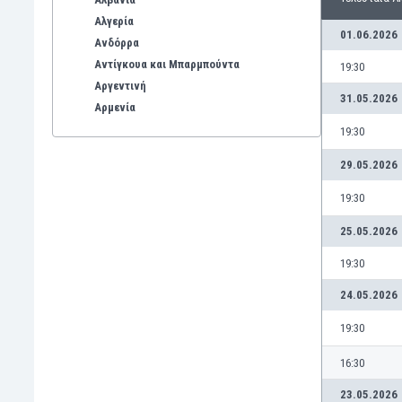
Αλγερία
01.06.2026
Ανδόρρα
Αντίγκουα και Μπαρμπούντα
19:30
Αργεντινή
31.05.2026
Αρμενία
Αρούμπα
19:30
Αυστραλία
29.05.2026
Αυστρία
Βέλγιο
19:30
Βενεζουέλα
25.05.2026
Βιετνάμ
Βολιβία
19:30
Βόρεια Ιρλανδία
24.05.2026
Βόρεια Μακεδονία
Βοσνία-Ερζεγοβίνη
19:30
Βουλγαρία
16:30
Βραζιλία
Γαλλία
23.05.2026