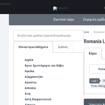
ΕλληνικάБългарски
Ζωντανά τώρα
Σύγκριση ομάδ
Live
Romania L
Romania L
Εθνικά πρωταθλήματα
Διεθνές
Κύριο
Αγγλία
Άγιος Χριστόφορος και Νέβις
Roma
Αγκόλα
Αζερμπαιτζάν
Liga I
C
Αίγυπτος
Prom./Releg
Αιθιοπία
Αιτή
Ακτή Ελεφαντοστού
Τελευταία Α
Αλβανία