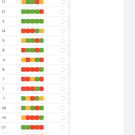
17
21
9
14
9
8
-5
8
7
2
-7
-28
-19
-21