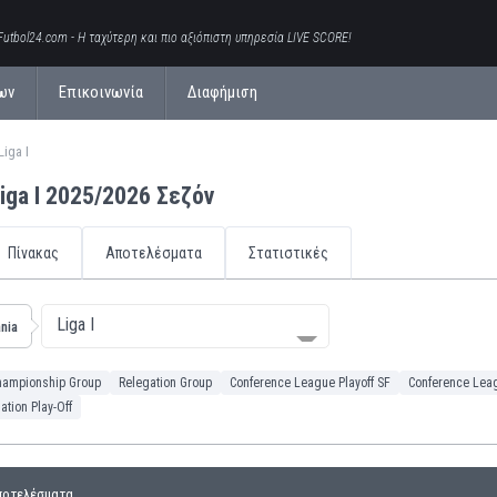
Futbol24.com - Η ταχύτερη και πιο αξιόπιστη υπηρεσία LIVE SCORE!
ων
Επικοινωνία
Διαφήμιση
iga I
iga I 2025/2026 Σεζόν
Πίνακας
Αποτελέσματα
Στατιστικές
Liga I
nia
hampionship Group
Relegation Group
Conference League Playoff SF
Conference Leag
ation Play-Off
ποτελέσματα