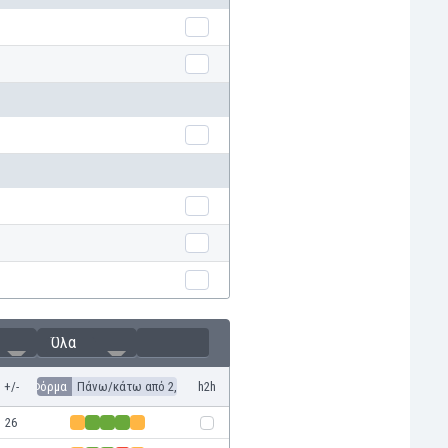
Όλα
+/-
Φόρμα
Πάνω/κάτω από 2,5
h2h
26