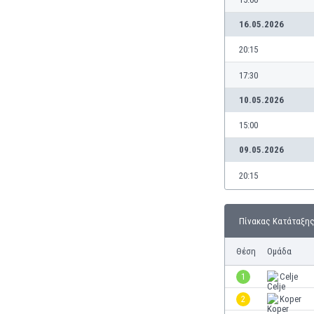
Γερμανία
Γεωργία
16.05.2026
Γιβραλτάρ
20:15
Γκάμπια
Γκαμπόν
17:30
Γκάνα
10.05.2026
Γουατεμάλα
Δανία
15:00
Δομινικανή Δημοκρατία
09.05.2026
Εκουαδόρ
Ελ Σαλβαδόρ
20:15
Ελβετία
Ελλάδα
Πίνακας Κατάταξη
Εμιράτα
Εσθονία
Θέση
Ομάδα
Ζάμπια
Ζιμπάμπουε
1
Celje
Ηνωμένες Πολιτείες Αμερικής
2
Koper
Ιαπωνία