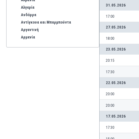
31.05.2026
Αλγερία
Ανδόρρα
17:00
Αντίγκουα και Μπαρμπούντα
27.05.2026
Αργεντινή
Αρμενία
18:00
Αρούμπα
23.05.2026
Αυστραλία
Αυστρία
20:15
Βέλγιο
17:30
Βενεζουέλα
Βιετνάμ
22.05.2026
Βολιβία
20:00
Βόρεια Ιρλανδία
Βόρεια Μακεδονία
20:00
Βοσνία-Ερζεγοβίνη
17.05.2026
Βουλγαρία
Βραζιλία
17:30
Γαλλία
15:00