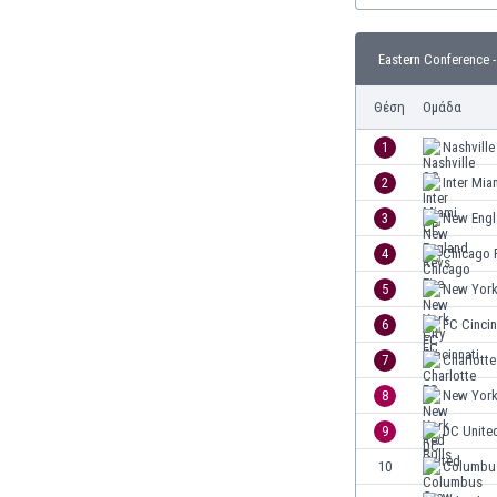
Γερμανία
Γεωργία
Eastern Conference 
Γιβραλτάρ
Γκάμπια
Θέση
Ομάδα
Γκαμπόν
Γκάνα
1
Nashville
Γουατεμάλα
2
Inter Mia
Δανία
3
New Engl
Δομινικανή Δημοκρατία
Εκουαδόρ
4
Chicago F
Ελ Σαλβαδόρ
5
New York
Ελβετία
6
FC Cincin
Ελλάδα
Εμιράτα
7
Charlotte
Εσθονία
8
New York
Ζάμπια
9
DC Unite
Ζιμπάμπουε
Ηνωμένες Πολιτείες Αμερικής
10
Columbu
Ιαπωνία