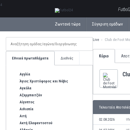
ΕλληνικάБългарски
Futbol
Ζωντανά τώρα
Σύγκριση ομάδων
Live
Club de Foot Mo
Κύριο
Αποτ
Εθνικά πρωταθλήματα
Διεθνές
Clu
Αγγλία
Άγιος Χριστόφορος και Νέβις
Αγκόλα
Αζερμπαιτζάν
Αίγυπτος
Τελευταία Αποτελέ
Αιθιοπία
Αιτή
02.08.2026
US
Ακτή Ελεφαντοστού
Αλβανία