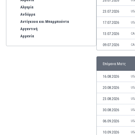
26.07.2026
US
Αλγερία
23.07.2026
US
Ανδόρρα
Αντίγκουα και Μπαρμπούντα
17.07.2026
US
Αργεντινή
13.07.2026
CA
Αρμενία
Αρούμπα
09.07.2026
CA
Αυστραλία
Αυστρία
Επόμενα Ματς
Βέλγιο
Βενεζουέλα
16.08.2026
US
Βιετνάμ
Βολιβία
20.08.2026
US
Βόρεια Ιρλανδία
23.08.2026
US
Βόρεια Μακεδονία
Βοσνία-Ερζεγοβίνη
30.08.2026
US
Βουλγαρία
06.09.2026
US
Βραζιλία
Γαλλία
10.09.2026
US