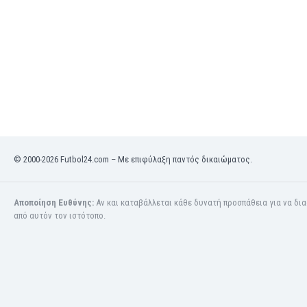
Μπρουνέι
Ναμίμπια
Νέα Ζηλανδία
Νησιά Φερόες
Νιγηρία
Νικαράουα
Νορβηγία
Νότια Κορέα
Νότιος Αφρική
Ολλανδία
© 2000-2026 Futbol24.com – Με επιφύλαξη παντός δικαιώματος.
Ομάν
Ονδούρα
Αποποίηση Ευθύνης:
Αν και καταβάλλεται κάθε δυνατή προσπάθεια για να δι
Ουαλία
από αυτόν τον ιστότοπο.
Ουγγαρία
Ουγκάντα
Ουζμπεκιστάν
Ουκρανία
Ουρουγουάη
Πακιστάν