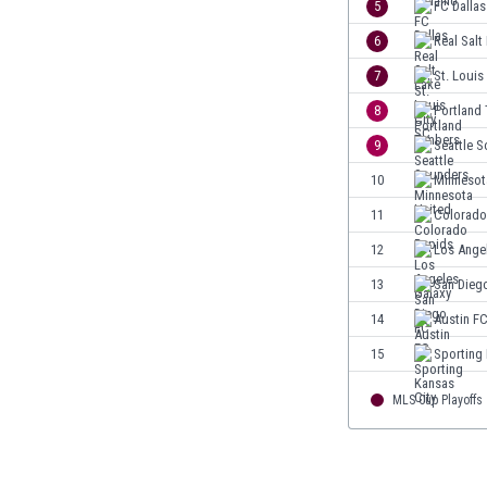
5
FC Dallas
Κόσοβο
6
Real Salt
Κόστα Ρίκα
7
St. Louis
Κουβέιτ
Κουρασάο
8
Portland
Κροατία
9
Seattle 
Κύπρος
10
Minnesot
Λετονία
Λευκορωσία
11
Colorado
Λίβανος
12
Los Ange
Λιβύη
13
San Dieg
Λιθουανία
Λιχτενστάιν
14
Austin F
Λουξεμβούργο
15
Sporting 
Μακάου
Μαλαισία
MLS Cup Playoffs
Μαλάουι
Μάλι
Μάλτα