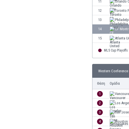
11
Orlando 
Ινδία
12
Toronto 
Ινδονησία
Ιορδανία
13
Philadelp
Ιράκ
14
CF Montr
Ιράν
15
Atlanta U
Ιρλανδία
Ισλανδία
MLS Cup Playoffs
Ισπανία
Ισραήλ
Ιταλία
Western Conference
Καζακστάν
Καμερούν
Θέση
Ομάδα
Καμπότζη
1
Vancouv
Καναδάς
Κατάρ
2
Los Ange
Κένια
3
San Jose
Κίνα
4
Houston
Κιργιζία
Κολομβία