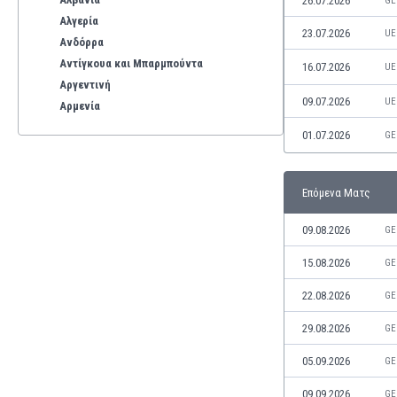
26.07.2026
GE
Αλγερία
23.07.2026
UE
Ανδόρρα
Αντίγκουα και Μπαρμπούντα
16.07.2026
UE
Αργεντινή
09.07.2026
UE
Αρμενία
Αρούμπα
01.07.2026
GE
Αυστραλία
Αυστρία
Βέλγιο
Επόμενα Ματς
Βενεζουέλα
09.08.2026
GE
Βιετνάμ
Βολιβία
15.08.2026
GE
Βόρεια Ιρλανδία
22.08.2026
GE
Βόρεια Μακεδονία
Βοσνία-Ερζεγοβίνη
29.08.2026
GE
Βουλγαρία
Βραζιλία
05.09.2026
GE
Γαλλία
09.09.2026
GE