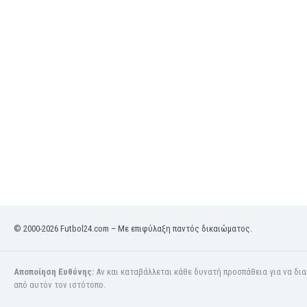
Κόσοβο
Κόστα Ρίκα
Κουβέιτ
Κουρασάο
Κροατία
Κύπρος
Λετονία
Λευκορωσία
Λίβανος
Λιβύη
Λιθουανία
Λιχτενστάιν
Λουξεμβούργο
© 2000-2026 Futbol24.com – Με επιφύλαξη παντός δικαιώματος.
Μακάου
Μαλαισία
Μαλάουι
Αποποίηση Ευθύνης:
Αν και καταβάλλεται κάθε δυνατή προσπάθεια για να δι
Μάλι
από αυτόν τον ιστότοπο.
Μάλτα