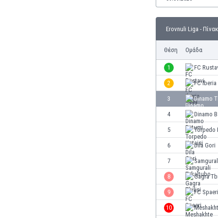
Γερμανία
Γεωργία
Γιβραλτάρ
Erovnuli Liga - Πίνα
Γκάμπια
Θέση
Ομάδα
Γκαμπόν
Γκάνα
1
FC Rusta
Γουατεμάλα
2
FC Iberia
Δανία
Δομινικανή Δημοκρατία
3
Dinamo Tb
Εκουαδόρ
4
Dinamo B
Ελ Σαλβαδόρ
5
Torpedo 
Ελβετία
Ελλάδα
6
Dila Gori
Εμιράτα
7
Samgural
Εσθονία
8
Gagra Tbi
Ζάμπια
Ζιμπάμπουε
9
FC Spaer
Ηνωμένες Πολιτείες Αμερικής
10
Meshakht
Ιαπωνία