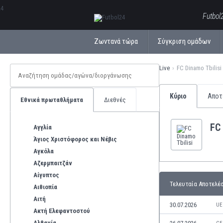
ΕλληνικάБългарски
Futbol
Ζωντανά τώρα
Σύγκριση ομάδων
Live
FC Dinamo Tbilisi
Κύριο
Αποτ
Εθνικά πρωταθλήματα
Διεθνές
FC 
Αγγλία
Άγιος Χριστόφορος και Νέβις
Αγκόλα
Αζερμπαιτζάν
Αίγυπτος
Τελευταία Αποτελέ
Αιθιοπία
Αιτή
30.07.2026
UE
Ακτή Ελεφαντοστού
Αλβανία