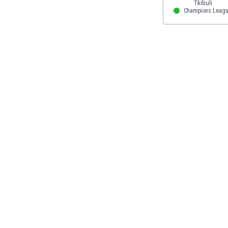
Ινδία
Champions Leag
Ινδονησία
Ιορδανία
Ιράκ
Ιράν
Ιρλανδία
Ισλανδία
Ισπανία
Ισραήλ
Ιταλία
Καζακστάν
Καμερούν
Καμπότζη
Καναδάς
Κατάρ
Κένια
Κίνα
Κιργιζία
Κολομβία