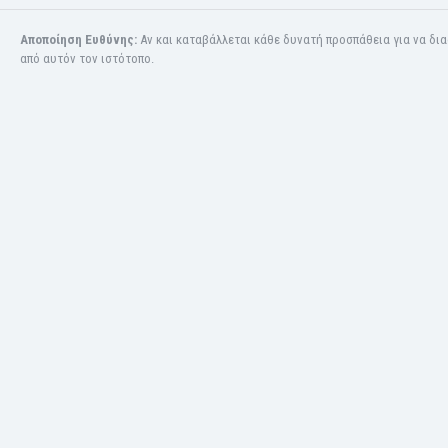
Παναμάς
Αποποίηση Ευθύνης:
Αν και καταβάλλεται κάθε δυνατή προσπάθεια για να δι
Παραγουάη
από αυτόν τον ιστότοπο.
Περού
Πολωνία
Πορτογαλία
Ρουάντα
Ρουμανία
Ρωσία
Σαν Μαρίνο
Σαουδική Αραβία
Σενεγάλη
Σερβία
Σιγκαπούρη
Σιέρα Λεόνε
Σκανδιναβία
Σκωτία
Σλοβακία
Σλοβενία