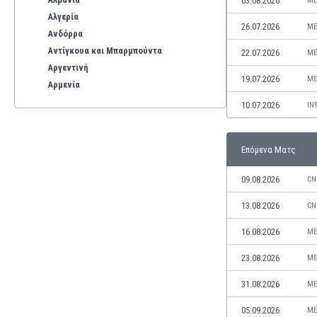
03.08.2026
ME
Αλγερία
26.07.2026
ME
Ανδόρρα
Αντίγκουα και Μπαρμπούντα
22.07.2026
ME
Αργεντινή
19.07.2026
ME
Αρμενία
Αρούμπα
10.07.2026
IN
Αυστραλία
Αυστρία
Επόμενα Ματς
Βέλγιο
Βενεζουέλα
09.08.2026
CN
Βιετνάμ
Βολιβία
13.08.2026
CN
Βόρεια Ιρλανδία
16.08.2026
ME
Βόρεια Μακεδονία
Βοσνία-Ερζεγοβίνη
23.08.2026
ME
Βουλγαρία
31.08.2026
ME
Βραζιλία
Γαλλία
05.09.2026
ME