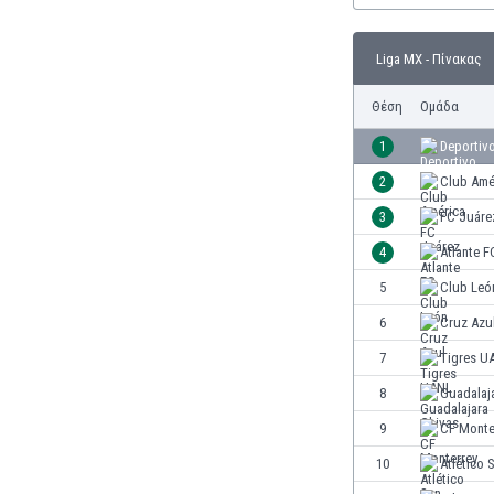
Γερμανία
Γεωργία
Liga MX - Πίνακας
Γιβραλτάρ
Γκάμπια
Θέση
Ομάδα
Γκαμπόν
Γκάνα
1
Deportiv
Γουατεμάλα
2
Club Amé
Δανία
3
FC Juáre
Δομινικανή Δημοκρατία
Εκουαδόρ
4
Atlante F
Ελ Σαλβαδόρ
5
Club Leó
Ελβετία
6
Cruz Azu
Ελλάδα
Εμιράτα
7
Tigres U
Εσθονία
8
Guadalaj
Ζάμπια
9
CF Monte
Ζιμπάμπουε
Ηνωμένες Πολιτείες Αμερικής
10
Atlético 
Ιαπωνία