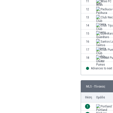
11
Atlas FC
Ινδία
12
Pachuca 
Ινδονησία
Ιορδανία
13
Club Nec
Ιράκ
14
Club Tij
Ιράν
15
Querétar
Ιρλανδία
Ισλανδία
16
Santos L
Ισπανία
17
Club Pue
Ισραήλ
18
UNAM P
Ιταλία
Καζακστάν
Advances to next
Καμερούν
Καμπότζη
Καναδάς
MLS - Πίνακας
Κατάρ
Κένια
Θέση
Ομάδα
Κίνα
1
Portland
Κιργιζία
Κολομβία