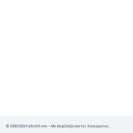
Μπρουνέι
Ναμίμπια
Νέα Ζηλανδία
Νησιά Φερόες
Νιγηρία
Νικαράουα
Νορβηγία
Νότια Κορέα
Νότιος Αφρική
Ολλανδία
Ομάν
Ονδούρα
Ουαλία
Ουγγαρία
Ουγκάντα
Ουζμπεκιστάν
Ουκρανία
Ουρουγουάη
© 2000-2026 Futbol24.com – Με επιφύλαξη παντός δικαιώματος.
Πακιστάν