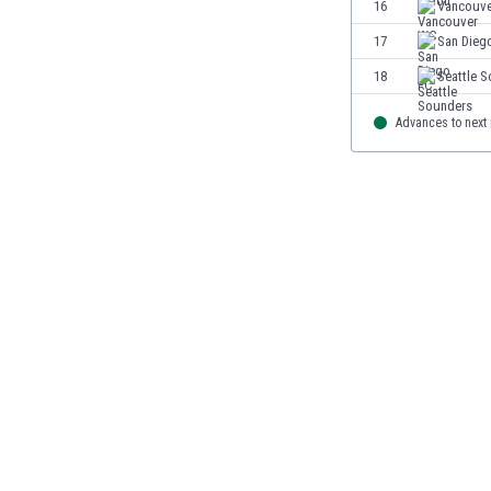
16
Vancouv
Μαρόκο
Μαρτινίκα
17
San Dieg
Μαυριτανία
18
Seattle 
Μεξικό
Μιανμάρ
Advances to next
Μογγολία
Μοζαμβίκη
Μολδαβία
Μοντενέγκρο
Μπανγκλαντές
Μπαρμπάντος
Μπαχρέιν
Μπενελούξ
Μπερμούδες
Μποναίρ
Μποτσουάνα
Μπουρκίνα Φάσο
Μπουρουντί
Μπουτάν