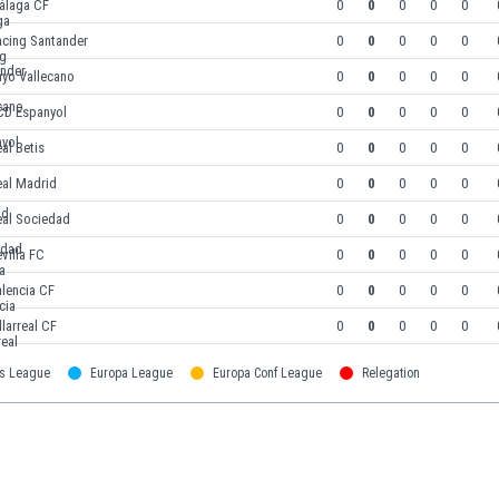
álaga CF
0
0
0
0
0
acing Santander
0
0
0
0
0
ayo Vallecano
0
0
0
0
0
CD Espanyol
0
0
0
0
0
al Betis
0
0
0
0
0
eal Madrid
0
0
0
0
0
eal Sociedad
0
0
0
0
0
villa FC
0
0
0
0
0
lencia CF
0
0
0
0
0
llarreal CF
0
0
0
0
0
s League
Europa League
Europa Conf League
Relegation