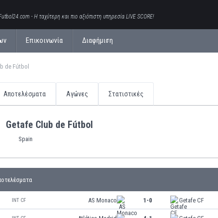
Futbol24.com - Η ταχύτερη και πιο αξιόπιστη υπηρεσία LIVE SCORE!
ων
Επικοινωνία
Διαφήμιση
b de Fútbol
Αποτελέσματα
Αγώνες
Στατιστικές
Getafe Club de Fútbol
Spain
ποτελέσματα
AS Monaco
1-0
Getafe CF
INT CF