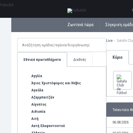
ΕλληνικάБългарски
Ζωντανά τώρα
Σύγκριση ομάδ
Live
Getafe Clu
Κύριο
Εθνικά πρωταθλήματα
Διεθνές
Αγγλία
Άγιος Χριστόφορος και Νέβις
Αγκόλα
Αζερμπαιτζάν
Αίγυπτος
Τελευταία Α
Αιθιοπία
Αιτή
06.08.2026
Ακτή Ελεφαντοστού
Αλβανία