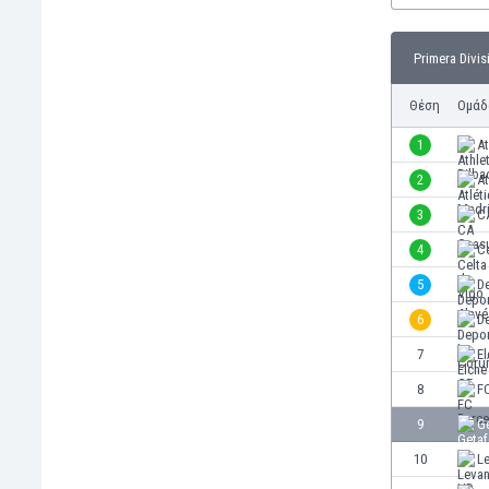
Γερμανία
Γεωργία
Primera Divis
Γιβραλτάρ
Γκάμπια
Θέση
Ομάδ
Γκαμπόν
Γκάνα
1
At
Γουατεμάλα
2
At
Δανία
3
C
Δομινικανή Δημοκρατία
Εκουαδόρ
4
Ce
Ελ Σαλβαδόρ
5
De
Ελβετία
6
D
Ελλάδα
Εμιράτα
7
El
Εσθονία
8
F
Ζάμπια
9
G
Ζιμπάμπουε
Ηνωμένες Πολιτείες Αμερικής
10
L
Ιαπωνία