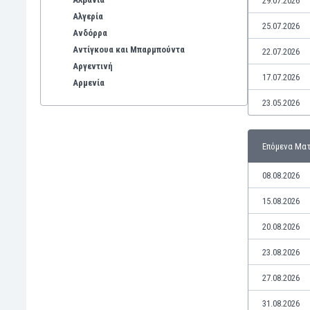
29.07.2026
Αλγερία
25.07.2026
Ανδόρρα
Αντίγκουα και Μπαρμπούντα
22.07.2026
Αργεντινή
17.07.2026
Αρμενία
Αρούμπα
23.05.2026
Αυστραλία
Αυστρία
Επόμενα Μα
Βέλγιο
Βενεζουέλα
08.08.2026
Βιετνάμ
Βολιβία
15.08.2026
Βόρεια Ιρλανδία
20.08.2026
Βόρεια Μακεδονία
Βοσνία-Ερζεγοβίνη
23.08.2026
Βουλγαρία
27.08.2026
Βραζιλία
Γαλλία
31.08.2026