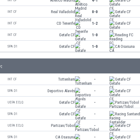
Atlético Madrid
4-1
Getafe CF
INT CF
Real Valladolid
0-0
Getafe CF
INT CF
CD Tenerife
1-2
Getafe CF
INT CF
Getafe CF
1-0
Reading FC
INT CF
Getafe CF
1-0
CA Osasuna
SPA D1
τς
Tottenham
-
Getafe CF
INT CF
Deportivo Alavés
-
Getafe CF
SPA D1
Getafe CF
-
Partizan/Tobol
UEFA ECLQ
Getafe CF
-
Racing Santand
SPA D1
Partizan/Tobol
-
Getafe CF
UEFA ECLQ
CA Osasuna
-
Getafe CF
SPA D1