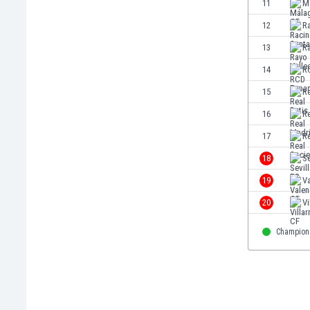
11
M
Ινδία
12
R
Ινδονησία
Ιορδανία
13
R
Ιράκ
14
R
Ιράν
15
Re
Ιρλανδία
Ισλανδία
16
R
Ισπανία
17
R
Ισραήλ
18
Se
Ιταλία
Καζακστάν
19
Va
Καμερούν
20
Vi
Καμπότζη
Καναδάς
Champion
Κατάρ
Κένια
Κίνα
Κιργιζία
Κολομβία