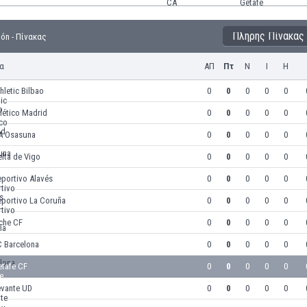
Πλήρης Πίνακας
ión - Πίνακας
α
ΑΠ
Πτ
Ν
Ι
Η
hletic Bilbao
0
0
0
0
0
lético Madrid
0
0
0
0
0
A Osasuna
0
0
0
0
0
lta de Vigo
0
0
0
0
0
portivo Alavés
0
0
0
0
0
eportivo La Coruña
0
0
0
0
0
che CF
0
0
0
0
0
C Barcelona
0
0
0
0
0
etafe CF
0
0
0
0
0
evante UD
0
0
0
0
0