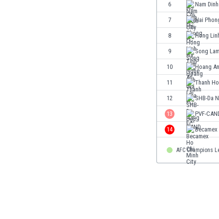
Γερμανία
6
Nam Dinh
Γεωργία
7
Hai Phon
Γιβραλτάρ
8
Hong Lin
Γκάμπια
Γκαμπόν
9
Song Lam
Γκάνα
10
Hoang An
Γουατεμάλα
11
Thanh Ho
Δανία
Δομινικανή Δημοκρατία
12
SHB-Da N
Εκουαδόρ
13
PVF-CAN
Ελ Σαλβαδόρ
14
Becamex 
Ελβετία
Ελλάδα
AFC Champions L
Εμιράτα
Εσθονία
Ζάμπια
Ζιμπάμπουε
Ηνωμένες Πολιτείες Αμερικής
Ιαπωνία