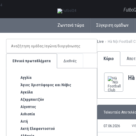
ΕλληνικάБългарски
Futbol
Ζωντανά τώρα
Σύγκριση ομάδων
Live
Hà Nội Football C
Κύριο
Αποτ
Εθνικά πρωταθλήματα
Διεθνές
Hà 
Αγγλία
Άγιος Χριστόφορος και Νέβις
Αγκόλα
Αζερμπαιτζάν
Αίγυπτος
Τελευταία Αποτελέ
Αιθιοπία
Αιτή
07.06.2026
VI
Ακτή Ελεφαντοστού
Αλβανία