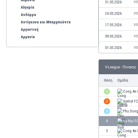
31.05.2026
VI
Αλγερία
24.05.2026
VI
Ανδόρρα
Αντίγκουα και Μπαρμπούντα
17.05.2026
VI
Αργεντινή
09.05.2026
VI
Αρμενία
Αρούμπα
01.05.2026
VI
Αυστραλία
Αυστρία
Βέλγιο
V-League - Πίνακας
Βενεζουέλα
Θέση
Ομάδα
Βιετνάμ
Βολιβία
1
Cong An 
Βόρεια Ιρλανδία
2
Viettel F
Βόρεια Μακεδονία
Βοσνία-Ερζεγοβίνη
3
Phu Dong
Βουλγαρία
4
Ha Noi F
Βραζιλία
5
Cong An 
Γαλλία