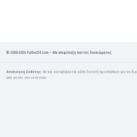
Κόσοβο
Κόστα Ρίκα
Κουβέιτ
Κουρασάο
Κροατία
Κύπρος
Λετονία
© 2000-2026 Futbol24.com – Με επιφύλαξη παντός δικαιώματος.
Λευκορωσία
Λίβανος
Αποποίηση Ευθύνης:
Αν και καταβάλλεται κάθε δυνατή προσπάθεια για να δι
Λιβύη
από αυτόν τον ιστότοπο.
Λιθουανία
Λιχτενστάιν
Λουξεμβούργο
Μακάου
Μαλαισία
Μαλάουι
Μάλι
Μάλτα