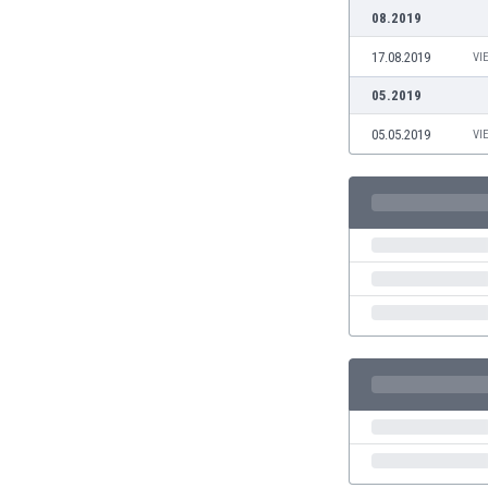
Γερμανία
08.2019
Γεωργία
17.08.2019
VI
Γιβραλτάρ
Γκάμπια
05.2019
Γκαμπόν
05.05.2019
VI
Γκάνα
Γουατεμάλα
Δανία
Δομινικανή Δημοκρατία
Εκουαδόρ
Ελ Σαλβαδόρ
Ελβετία
Ελλάδα
Εμιράτα
Εσθονία
Ζάμπια
Ζιμπάμπουε
Ηνωμένες Πολιτείες Αμερικής
Ιαπωνία