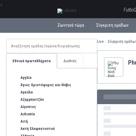
ΕλληνικάБългарски
Futbol
Ζωντανά τώρα
Σύγκριση ομάδων
Live
Σύγκριση ομάδω
Εθνικά πρωταθλήματα
Διεθνές
Ph
Αγγλία
Άγιος Χριστόφορος και Νέβις
Αγκόλα
Αζερμπαιτζάν
Αίγυπτος
Αιθιοπία
Αιτή
Ακτή Ελεφαντοστού
Αλβανία