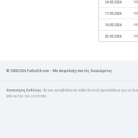
24.05.2026
Μαρόκο
VI
Μαρτινίκα
17.05.2026
VI
Μαυριτανία
Μεξικό
10.05.2026
VI
Μιανμάρ
02.05.2026
VI
Μογγολία
Μοζαμβίκη
Μολδαβία
Μοντενέγκρο
Μπανγκλαντές
© 2000-2026 Futbol24.com – Με επιφύλαξη παντός δικαιώματος.
Μπαρμπάντος
Μπαχρέιν
Αποποίηση Ευθύνης:
Αν και καταβάλλεται κάθε δυνατή προσπάθεια για να δι
Μπενελούξ
από αυτόν τον ιστότοπο.
Μπερμούδες
Μποναίρ
Μποτσουάνα
Μπουρκίνα Φάσο
Μπουρουντί
Μπουτάν