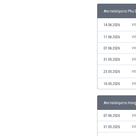
Κόσοβο
Αποτελέσματα Phu D
Κόστα Ρίκα
Κουβέιτ
14.06.2026
VI
Κουρασάο
Κροατία
11.06.2026
VI
Κύπρος
07.06.2026
VI
Λετονία
Λευκορωσία
31.05.2026
VI
Λίβανος
23.05.2026
VI
Λιβύη
Λιθουανία
16.05.2026
VI
Λιχτενστάιν
Λουξεμβούργο
Μακάου
Αποτελέσματα Hong 
Μαλαισία
07.06.2026
VI
Μαλάουι
Μάλι
31.05.2026
VI
Μάλτα