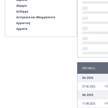
Αλγερία
Ανδόρρα
Αντίγκουα και Μπαρμπούντα
Αργεντινή
Αρμενία
Αρούμπα
Αυστραλία
Αυστρία
Βέλγιο
Βενεζουέλα
Βιετνάμ
Η2Η Ματς
Βολιβία
Βόρεια Ιρλανδία
06.2026
Βόρεια Μακεδονία
07.06.2026
Βοσνία-Ερζεγοβίνη
VI
Βουλγαρία
08.2025
Βραζιλία
17.08.2025
VI
Γαλλία