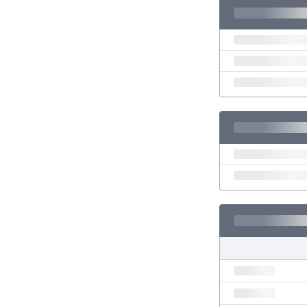
El Salvador
Emiratos Árabes Unidos
Escandinavia
Escocia
Eslovaquia
Eslovenia
España
Estados Unidos
Estonia
Eswatini
Etiopía
Fiji
Filipinas
Finlandia
Francia
Gabón
Gales
Gambia
Georgia