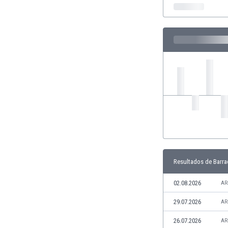
Ghana
Gibraltar
Grecia
Guatemala
Haiti
Honduras
Hong Kong
Hungría
India
Indonesia
Inglaterra
Irak
Irán
Resultados de Barra
Irlanda
Irlanda del Norte
02.08.2026
AR
Islandia
Islas Féroe
29.07.2026
AR
Israel
26.07.2026
AR
Italia