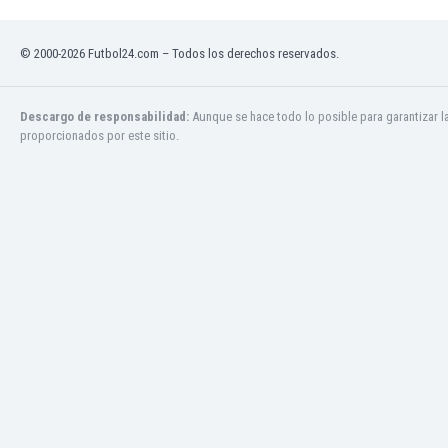
Mali
Malta
Marruecos
© 2000-2026 Futbol24.com – Todos los derechos reservados.
Martinica
Mauritania
Descargo de responsabilidad:
Aunque se hace todo lo posible para garantizar l
México
proporcionados por este sitio.
Moldavia
Mongolia
Montenegro
Mozambique
Myanmar
Namibia
Nicaragua
Nigeria
Noruega
Nueva Zelanda
Omán
Países Bajos
Pakistán