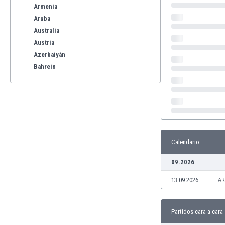
Armenia
Aruba
Australia
Austria
Azerbaiyán
Bahrein
Bangladesh
Barbados
Bélgica
Benelux
Bermudas
Bielorrusia
Calendario
Bolivia
09.2026
Bonaire
Bosnia y Herzegovina
13.09.2026
AR
Botswana
Brasil
Brunéi
Partidos cara a cara
Bulgaria