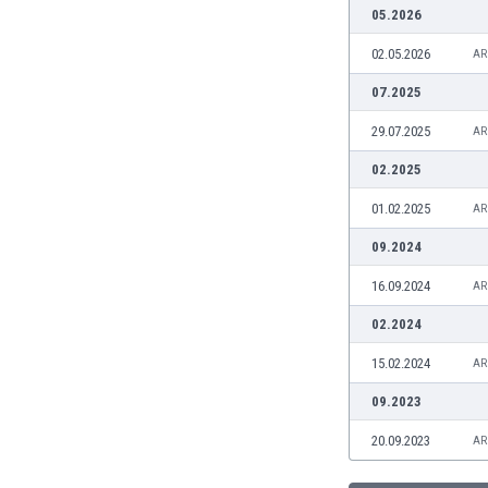
05.2026
Burkina Faso
Burundi
02.05.2026
AR
Bután
07.2025
Camboya
Camerún
29.07.2025
AR
Canadá
02.2025
Chile
China
01.02.2025
AR
Chipre
09.2024
Colombia
Corea del Sur
16.09.2024
AR
Costa de Marfil
02.2024
Costa Rica
Croacia
15.02.2024
AR
Curazao
09.2023
Dinamarca
Ecuador
20.09.2023
AR
Egipto