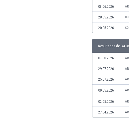
Jamaica
03.06.2026
AR
Japón
28.05.2026
CO
Jordania
Kazajstán
20.05.2026
CO
Kenia
Kirguizistán
Resultados de CA Ba
Kosovo
Kuwait
01.08.2026
AR
Letonia
Líbano
29.07.2026
AR
Libia
25.07.2026
AR
Liechtenstein
Lituania
09.05.2026
AR
Luxemburgo
02.05.2026
AR
Macao
Macedonia del Norte
27.04.2026
AR
Malasia
Malawi