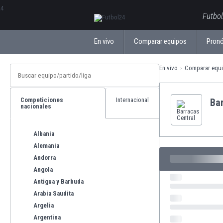
ΕλληνικάБългарски
Futbol
En vivo
Comparar equipos
Pronó
En vivo
Comparar equ
Competiciones
Internacional
Ba
nacionales
Albania
Alemania
Andorra
Angola
Antigua y Barbuda
Arabia Saudita
Argelia
Argentina