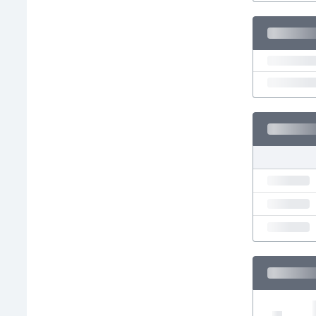
El Salvador
Emiratos Árabes Unidos
Escandinavia
Escocia
Eslovaquia
Eslovenia
España
Estados Unidos
Estonia
Eswatini
Etiopía
Fiji
Filipinas
Finlandia
Francia
Gabón
Gales
Gambia
Georgia