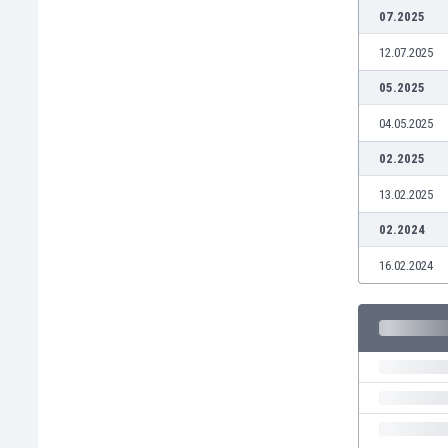
07.2025
Burkina Faso
Burundi
12.07.2025
Bután
05.2025
Camboya
Camerún
04.05.2025
Canadá
02.2025
Chile
China
13.02.2025
Chipre
02.2024
Colombia
Corea del Sur
16.02.2024
Costa de Marfil
Costa Rica
Croacia
Curazao
Dinamarca
Ecuador
Egipto