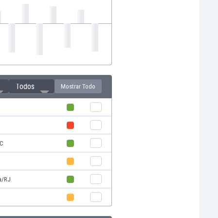
Todos
Mostrar Todo
P
SC
P
a/RJ
P