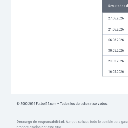
Jamaica
Resultados 
Japón
27.06.2026
Jordania
Kazajstán
21.06.2026
Kenia
06.06.2026
Kirguizistán
Kosovo
30.05.2026
Kuwait
Letonia
23.05.2026
Líbano
16.05.2026
Libia
Liechtenstein
Lituania
Luxemburgo
Macao
© 2000-2026 Futbol24.com – Todos los derechos reservados.
Macedonia del Norte
Malasia
Descargo de responsabilidad:
Aunque se hace todo lo posible para garan
Malawi
proporcionados por este sitio.