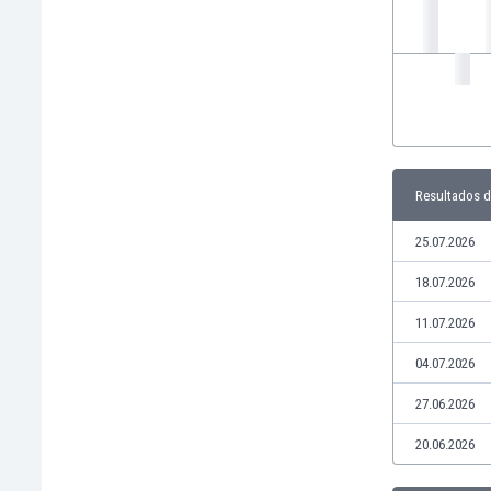
Ghana
Gibraltar
Grecia
Guatemala
Haiti
Honduras
Hong Kong
Resultados 
Hungría
India
25.07.2026
Indonesia
Inglaterra
18.07.2026
Irak
11.07.2026
Irán
Irlanda
04.07.2026
Irlanda del Norte
27.06.2026
Islandia
Islas Féroe
20.06.2026
Israel
Italia