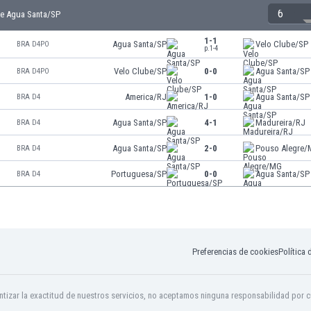
6
de Agua Santa/SP
1-1
Agua Santa/SP
Velo Clube/SP
BRA D4PO
p.1-4
Velo Clube/SP
0-0
Agua Santa/SP
BRA D4PO
America/RJ
1-0
Agua Santa/SP
BRA D4
Agua Santa/SP
4-1
Madureira/RJ
BRA D4
Agua Santa/SP
2-0
Pouso Alegre
BRA D4
Portuguesa/SP
0-0
Agua Santa/SP
BRA D4
Preferencias de cookies
Política 
tizar la exactitud de nuestros servicios, no aceptamos ninguna responsabilidad por c