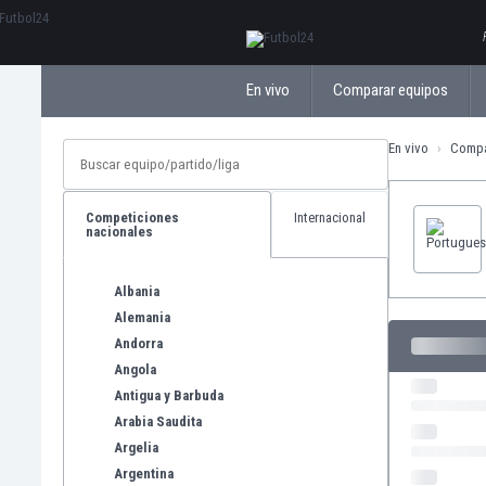
ΕλληνικάБългарски
En vivo
Comparar equipos
En vivo
Compa
Competiciones
Internacional
nacionales
Albania
Alemania
Andorra
Angola
Antigua y Barbuda
Arabia Saudita
Argelia
Argentina