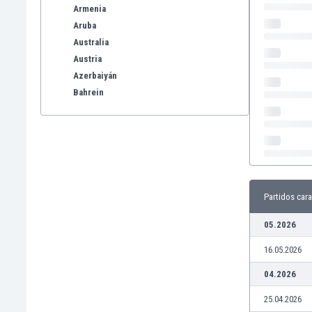
Armenia
Aruba
Australia
Austria
Azerbaiyán
Bahrein
Bangladesh
Barbados
Bélgica
Benelux
Bermudas
Bielorrusia
Partidos cara
Bolivia
05.2026
Bonaire
Bosnia y Herzegovina
16.05.2026
Botswana
04.2026
Brasil
Brunéi
25.04.2026
Bulgaria