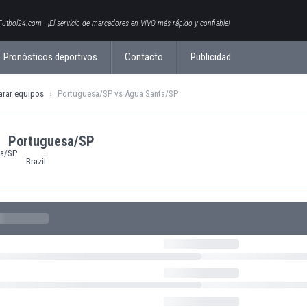
Futbol24.com - ¡El servicio de marcadores en VIVO más rápido y confiable!
Pronósticos deportivos
Contacto
Publicidad
rar equipos
Portuguesa/SP vs Agua Santa/SP
Portuguesa/SP
Brazil