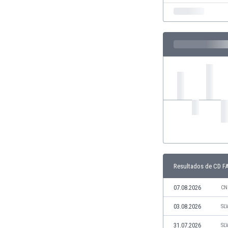
Ghana
Gibraltar
Grecia
Guatemala
Haiti
Honduras
Hong Kong
Hungría
India
Indonesia
Inglaterra
Irak
Irán
Irlanda
Resultados de CD F
Irlanda del Norte
07.08.2026
CN
Islandia
Islas Féroe
03.08.2026
SL
Israel
31.07.2026
SL
Italia