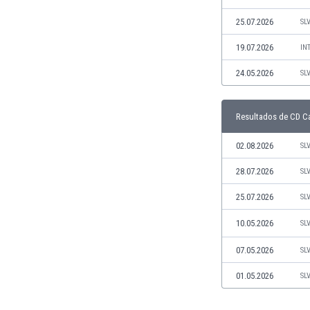
Jamaica
25.07.2026
SL
Japón
Jordania
19.07.2026
IN
Kazajstán
24.05.2026
SL
Kenia
Kirguizistán
Kosovo
Resultados de CD C
Kuwait
02.08.2026
SL
Letonia
Líbano
28.07.2026
SL
Libia
Liechtenstein
25.07.2026
SL
Lituania
10.05.2026
SL
Luxemburgo
Macao
07.05.2026
SL
Macedonia del Norte
01.05.2026
SL
Malasia
Malawi