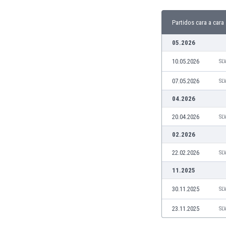
Burkina Faso
Burundi
Partidos cara a cara
Bután
05.2026
Camboya
Camerún
10.05.2026
SL
Canadá
07.05.2026
SL
Chile
China
04.2026
Chipre
20.04.2026
SL
Colombia
Corea del Sur
02.2026
Costa de Marfil
22.02.2026
SL
Costa Rica
Croacia
11.2025
Curazao
30.11.2025
SL
Dinamarca
Ecuador
23.11.2025
SL
Egipto