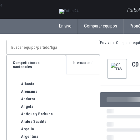
ΕλληνικάБългарски
Futbol
En vivo
Comparar equipos
Pronó
En vivo
Comparar equ
Competiciones
Internacional
CD
nacionales
Albania
Alemania
Andorra
Angola
Antigua y Barbuda
Arabia Saudita
Argelia
Argentina