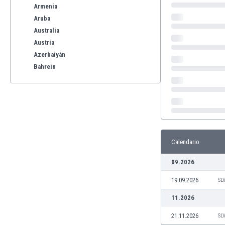
Armenia
Aruba
Australia
Austria
Azerbaiyán
Bahrein
Bangladesh
Barbados
Bélgica
Benelux
Bermudas
Bielorrusia
Calendario
Bolivia
09.2026
Bonaire
Bosnia y Herzegovina
19.09.2026
SL
Botswana
11.2026
Brasil
Brunéi
21.11.2026
SL
Bulgaria