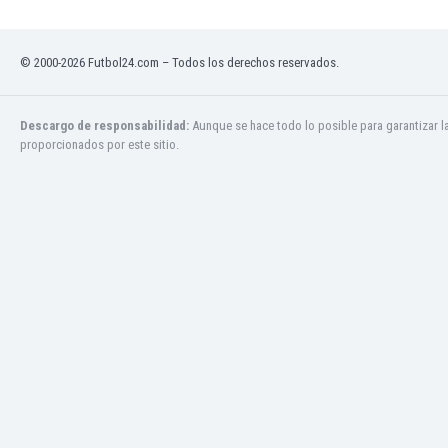
Mali
Malta
Marruecos
© 2000-2026 Futbol24.com – Todos los derechos reservados.
Martinica
Mauritania
México
Descargo de responsabilidad:
Aunque se hace todo lo posible para garantizar l
proporcionados por este sitio.
Moldavia
Mongolia
Montenegro
Mozambique
Myanmar
Namibia
Nicaragua
Nigeria
Noruega
Nueva Zelanda
Omán
Países Bajos
Pakistán